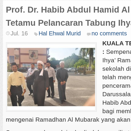
Prof. Dr. Habib Abdul Hamid A
Tetamu Pelancaran Tabung Ih
Jul. 16
Hal Ehwal Murid
no comments
KUALA TE
:
Sempena
Ihya’ Ram
sekolah d
telah me
pencerama
Darussalam
Habib Abd
bagi mem
mengenai Ramadhan Al Mubarak yang akan ti