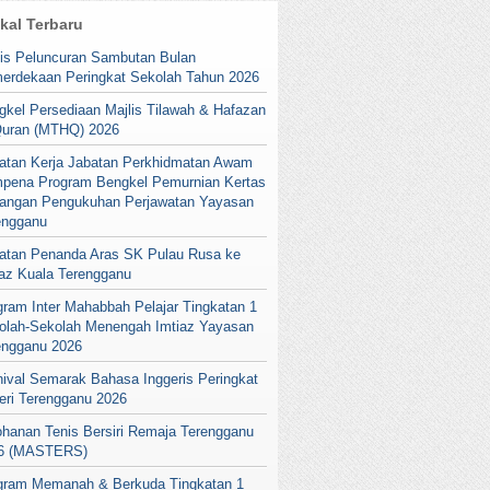
ikal Terbaru
lis Peluncuran Sambutan Bulan
erdekaan Peringkat Sekolah Tahun 2026
gkel Persediaan Majlis Tilawah & Hafazan
Quran (MTHQ) 2026
atan Kerja Jabatan Perkhidmatan Awam
pena Program Bengkel Pemurnian Kertas
angan Pengukuhan Perjawatan Yayasan
engganu
atan Penanda Aras SK Pulau Rusa ke
iaz Kuala Terengganu
gram Inter Mahabbah Pelajar Tingkatan 1
olah-Sekolah Menengah Imtiaz Yayasan
engganu 2026
nival Semarak Bahasa Inggeris Peringkat
eri Terengganu 2026
ohanan Tenis Bersiri Remaja Terengganu
6 (MASTERS)
gram Memanah & Berkuda Tingkatan 1