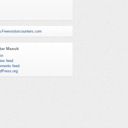
.Freevisitorcounters.com
tar Masuk
in
ies feed
ments feed
dPress.org