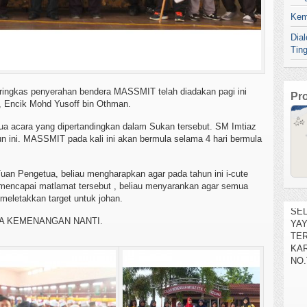
Kem
Dia
Tin
 ringkas penyerahan bendera MASSMIT telah diadakan pagi ini
Pr
, Encik Mohd Yusoff bin Othman.
ua acara yang dipertandingkan dalam Sukan tersebut. SM Imtiaz
 ini. MASSMIT pada kali ini akan bermula selama 4 hari bermula
Tuan Pengetua, beliau mengharapkan agar pada tahun ini i-cute
 mencapai matlamat tersebut , beliau menyarankan agar semua
SEL
meletakkan target untuk johan.
YA
TE
A KEMENANGAN NANTI.
KAR
NO.