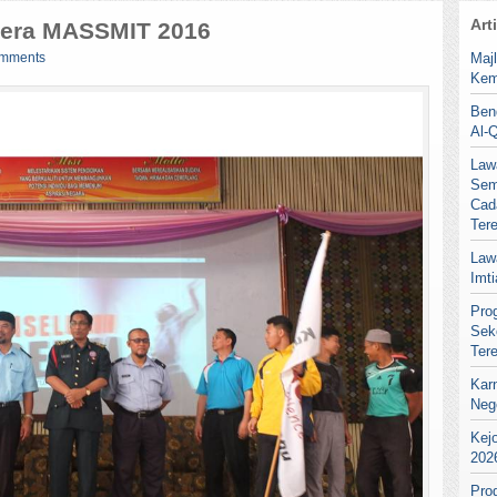
Art
dera MASSMIT 2016
omments
Maj
Kem
Ben
Al-
Law
Sem
Cad
Ter
Law
Imt
Pro
Sek
Ter
Kar
Neg
Kej
202
Pro