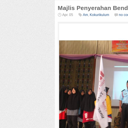
Majlis Penyerahan Ben
Apr. 05
Am
,
Kokurikulum
no c