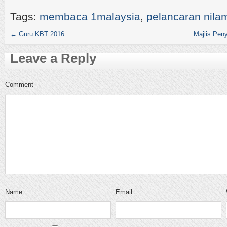
Tags:
membaca 1malaysia
,
pelancaran nila
←
Guru KBT 2016
Majlis Pe
Leave a Reply
Comment
Name
Email