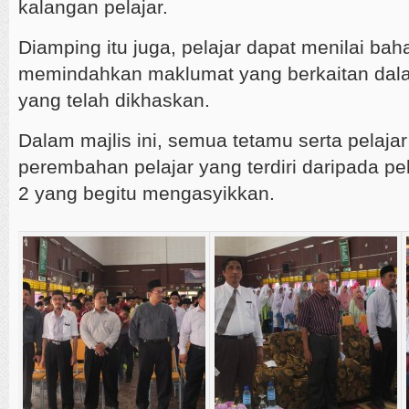
kalangan pelajar.
Diamping itu juga, pelajar dapat menilai ba
memindahkan maklumat yang berkaitan da
yang telah dikhaskan.
Dalam majlis ini, semua tetamu serta pelajar
perembahan pelajar yang terdiri daripada pel
2 yang begitu mengasyikkan.