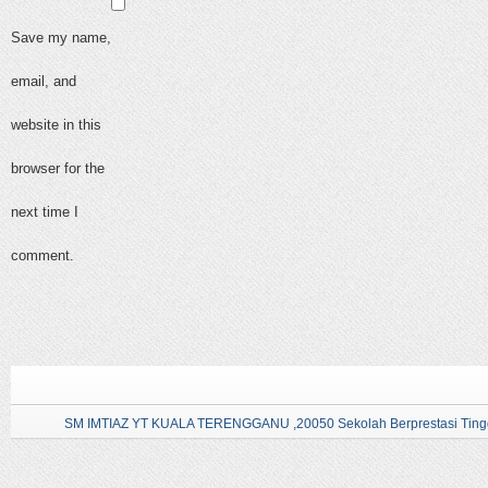
Save my name,
email, and
website in this
browser for the
next time I
comment.
SM IMTIAZ YT KUALA TERENGGANU ,20050 Sekolah Berprestasi Tingg