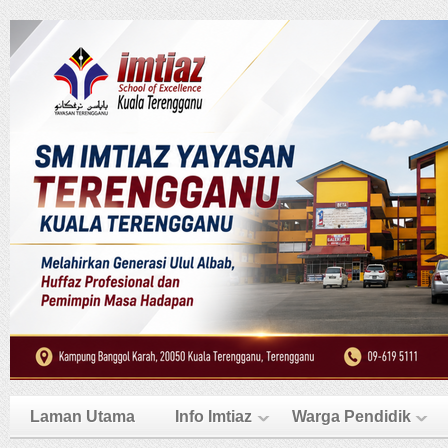
Laman Utama
Info Imtiaz
Warga Pendidik