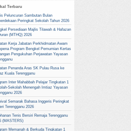
ikal Terbaru
lis Peluncuran Sambutan Bulan
erdekaan Peringkat Sekolah Tahun 2026
gkel Persediaan Majlis Tilawah & Hafazan
Quran (MTHQ) 2026
atan Kerja Jabatan Perkhidmatan Awam
pena Program Bengkel Pemurnian Kertas
angan Pengukuhan Perjawatan Yayasan
engganu
atan Penanda Aras SK Pulau Rusa ke
iaz Kuala Terengganu
gram Inter Mahabbah Pelajar Tingkatan 1
olah-Sekolah Menengah Imtiaz Yayasan
engganu 2026
nival Semarak Bahasa Inggeris Peringkat
eri Terengganu 2026
ohanan Tenis Bersiri Remaja Terengganu
6 (MASTERS)
gram Memanah & Berkuda Tingkatan 1