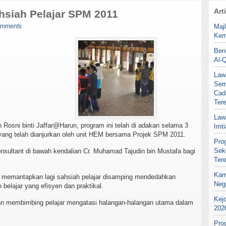
Art
siah Pelajar SPM 2011
omments
Maj
Kem
Ben
Al-
Law
Sem
Cad
Ter
Law
osni binti Jaffar@Harun, program ini telah di adakan selama 3
Imt
11 yang telah dianjurkan oleh unit HEM bersama Projek SPM 2011.
Pro
Sek
sultant di bawah kendalian Cr. Muhamad Tajudin bin Mustafa bagi
Ter
Kar
uk memantapkan lagi sahsiah pelajar disamping mendedahkan
Neg
 belajar yang efisyen dan praktikal.
Kej
uan membimbing pelajar mengatasi halangan-halangan utama dalam
202
Pro