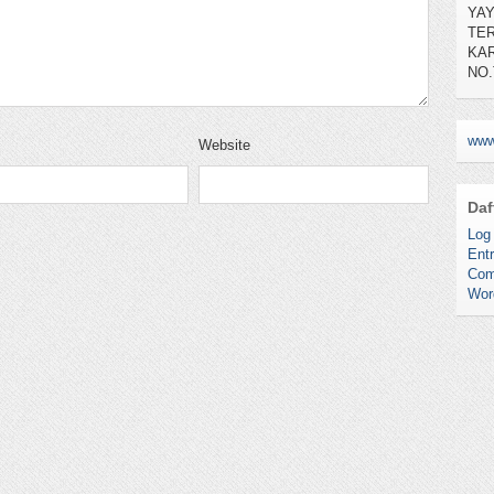
TE
KAR
NO.
www
Website
Daf
Log 
Entr
Com
Wor