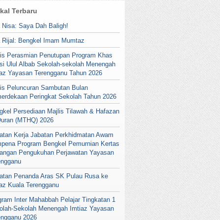
ikal Terbaru
a Nisa: Saya Dah Baligh!
a Rijal: Bengkel Imam Mumtaz
lis Perasmian Penutupan Program Khas
si Ulul Albab Sekolah-sekolah Menengah
iaz Yayasan Terengganu Tahun 2026
lis Peluncuran Sambutan Bulan
erdekaan Peringkat Sekolah Tahun 2026
gkel Persediaan Majlis Tilawah & Hafazan
Quran (MTHQ) 2026
atan Kerja Jabatan Perkhidmatan Awam
pena Program Bengkel Pemurnian Kertas
angan Pengukuhan Perjawatan Yayasan
engganu
atan Penanda Aras SK Pulau Rusa ke
iaz Kuala Terengganu
gram Inter Mahabbah Pelajar Tingkatan 1
olah-Sekolah Menengah Imtiaz Yayasan
engganu 2026