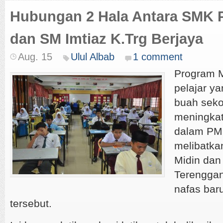
Hubungan 2 Hala Antara SMK 
dan SM Imtiaz K.Trg Berjaya
Aug. 15
Ulul Albab
1 comment
Program M
pelajar ya
buah seko
meningka
dalam PM
melibatka
Midin dan
Terenggan
nafas bar
tersebut.