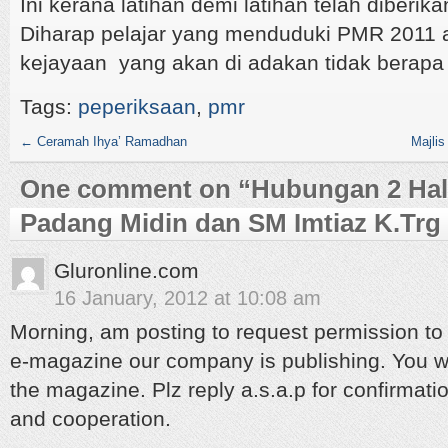
Ini kerana latihan demi latihan telah diberik
Diharap pelajar yang menduduki PMR 2011
kejayaan yang akan di adakan tidak berapa 
Tags:
peperiksaan
,
pmr
←
Ceramah Ihya’ Ramadhan
Majli
One comment on “
Hubungan 2 Hal
Padang Midin dan SM Imtiaz K.Trg
Gluronline.com
16 January, 2012 at 10:08 am
Morning, am posting to request permission to
e-magazine our company is publishing. You wil
the magazine. Plz reply a.s.a.p for confirmatio
and cooperation.