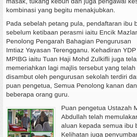
masak, tukang kebun dan juga pengawal ke
kombinasi yang begitu menakjubkan.
Pada sebelah petang pula, pendaftaran ibu 
sebelum ketibaan perasmi iaitu Encik Mazla
Penolong Pengarah Bahagian Pengurusan
Imtiaz Yayasan Terengganu. Kehadiran YDP
MPIBG iaitu Tuan Haji Mohd Zulkifli juga tel
memeriahkan lagi majlis tersebut yang telah
disambut oleh pengurusan sekolah terdiri da
puan pengetua, Semua Penolong kanan dan
beberapa orang guru.
Pua
n pengetua Ustazah M
Abdullah telah memulakan
aluan kepada semua ibu b
Kelihatan juga penyumban