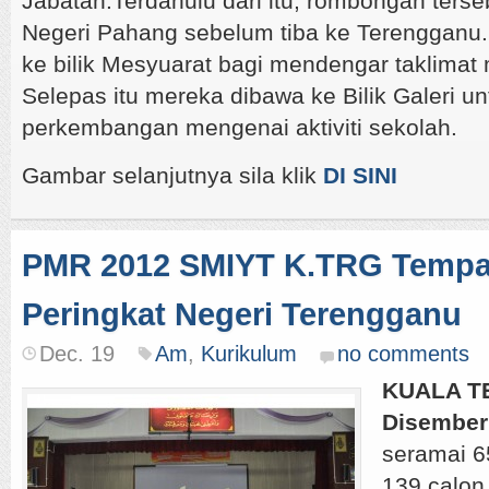
Jabatan.Terdahulu dari itu, rombongan terse
Negeri Pahang sebelum tiba ke Terengganu.
ke bilik Mesyuarat bagi mendengar taklimat
Selepas itu mereka dibawa ke Bilik Galeri un
perkembangan mengenai aktiviti sekolah.
Gambar selanjutnya sila klik
DI SINI
PMR 2012 SMIYT K.TRG Tempa
Peringkat Negeri Terengganu
Dec. 19
Am
,
Kurikulum
no comments
KUALA T
Disember
seramai 6
139 calon