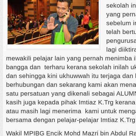
sekolah i
yang pern
sebelum i
telah bert
pengurusa
lagi diikt
mewakili pelajar lain yang pernah menimba i
bangga dan terharu kerana sekolah inilah u
dan sehingga kini ukhuwwah itu terjaga dan k
berhubungan dan sekarang kami akan mena
satu persatuan yang dikenali sebagai ALUM
kasih juga kepada pihak Imtiaz K.Trg kera
atau masih lagi menerima kami untuk menga
bersama dengan pelajar-pelajar Imtiaz K.Trg
Wakil MPIBG Encik Mohd Mazri bin Abdul R