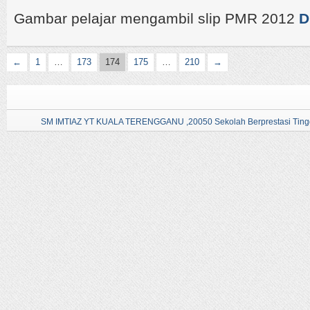
Gambar pelajar mengambil slip PMR 2012
D
←
1
…
173
174
175
…
210
→
SM IMTIAZ YT KUALA TERENGGANU ,20050 Sekolah Berprestasi Tingg