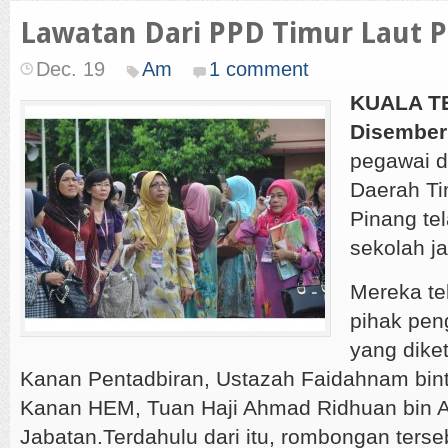
Lawatan Dari PPD Timur Laut P
Dec. 19
Am
1 comment
KUALA T
Disember
pegawai d
Daerah Ti
Pinang te
sekolah ja
Mereka te
pihak pen
yang dike
Kanan Pentadbiran, Ustazah Faidahnam bint
Kanan HEM, Tuan Haji Ahmad Ridhuan bin A
Jabatan.Terdahulu dari itu, rombongan terse