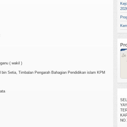
Kej
202
Pro
Kem
t
Pr
nu ( wakil )
n Setia, Timbalan Pengarah Bahagian Pendidikan islam KPM
ata
SEL
YA
TE
KAR
NO.