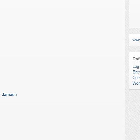
www
Daf
Log 
Entr
Com
Wor
r Jamae’i