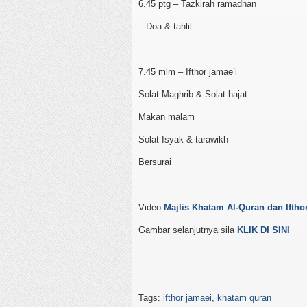
6.45 ptg – Tazkirah ramadhan
– Doa & tahlil
7.45 mlm – Ifthor jamae’i
Solat Maghrib & Solat hajat
Makan malam
Solat Isyak & tarawikh
Bersurai
Video
Majlis Khatam Al-Quran dan Iftho
Gambar selanjutnya sila
KLIK DI SINI
Tags:
ifthor jamaei
,
khatam quran