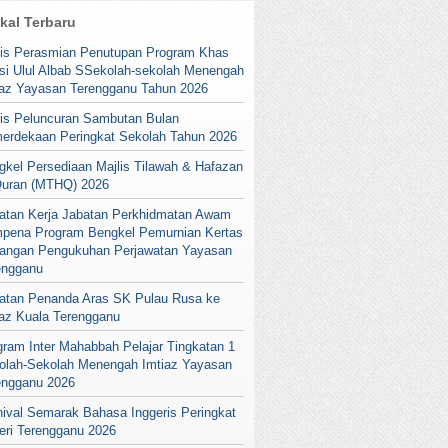
ikal Terbaru
lis Perasmian Penutupan Program Khas
si Ulul Albab SSekolah-sekolah Menengah
iaz Yayasan Terengganu Tahun 2026
lis Peluncuran Sambutan Bulan
erdekaan Peringkat Sekolah Tahun 2026
gkel Persediaan Majlis Tilawah & Hafazan
Quran (MTHQ) 2026
atan Kerja Jabatan Perkhidmatan Awam
pena Program Bengkel Pemurnian Kertas
angan Pengukuhan Perjawatan Yayasan
engganu
atan Penanda Aras SK Pulau Rusa ke
iaz Kuala Terengganu
gram Inter Mahabbah Pelajar Tingkatan 1
olah-Sekolah Menengah Imtiaz Yayasan
engganu 2026
nival Semarak Bahasa Inggeris Peringkat
eri Terengganu 2026