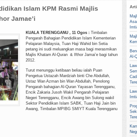
Art
idikan Islam KPM Rasmi Majlis
Maj
hor Jamae’i
Asa
Imt
KUALA TERENGGANU , 11 Ogos :
Timbalan
Maj
Pengarah Bahagian Pendidikan Islam Kementerian
Kem
Pelajaran Malaysia, Tuan Haji Wahid bin Setia
petang ini sudi meluangkan masa bagi merasmikan
Ben
Majlis Khatam Al-Quran & Ifthor Jamai’e bagi tahun
Al-
2012.
Law
Turut menunggu ketibaan beliau ialah Puan
Sem
Pengetua Ustazah Mardziah binti Che Abdullah,
Cad
Ustaz Wan Azman bin Wan Abdullah, Penolong
Ter
Pengarah bahagian Al-Quran Yayasan Terengganu,
Law
Encik Zakaria Jusoh Wakil Pengarah Pelajaran
Imt
Negeri Terengganu, Encik Awang bin Sulong wakil
Sektor Pendidikan Islam SABK, Tuan Haji Jain bin
Pro
Awang, Timbalan MPIBG SMIYT Kuala Terengganu
Sek
Ter
Kar
Neg