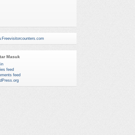
.Freevisitorcounters.com
tar Masuk
in
ies feed
ments feed
dPress.org