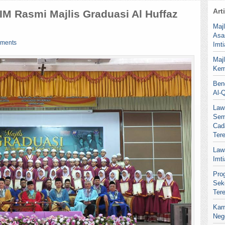
Art
M Rasmi Majlis Graduasi Al Huffaz
Maj
Asa
ments
Imt
Maj
Kem
Ben
Al-
Law
Sem
Cad
Ter
Law
Imt
Pro
Sek
Ter
Kar
Neg