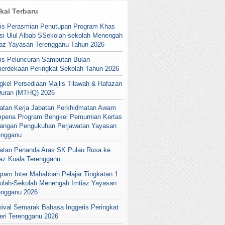
ikal Terbaru
lis Perasmian Penutupan Program Khas
si Ulul Albab SSekolah-sekolah Menengah
iaz Yayasan Terengganu Tahun 2026
lis Peluncuran Sambutan Bulan
erdekaan Peringkat Sekolah Tahun 2026
gkel Persediaan Majlis Tilawah & Hafazan
Quran (MTHQ) 2026
atan Kerja Jabatan Perkhidmatan Awam
pena Program Bengkel Pemurnian Kertas
angan Pengukuhan Perjawatan Yayasan
engganu
atan Penanda Aras SK Pulau Rusa ke
iaz Kuala Terengganu
gram Inter Mahabbah Pelajar Tingkatan 1
olah-Sekolah Menengah Imtiaz Yayasan
engganu 2026
nival Semarak Bahasa Inggeris Peringkat
eri Terengganu 2026