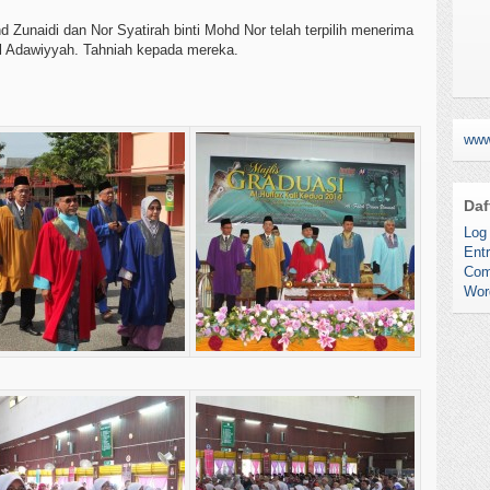
d Zunaidi dan Nor Syatirah binti Mohd Nor telah terpilih menerima
l Adawiyyah. Tahniah kepada mereka.
www
Daf
Log 
Entr
Com
Wor