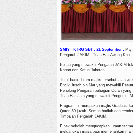
SMIYT KTRG SBT , 21 September :
Majl
Pengarah JAKIM , Tuan Haji Awang Khalid 
Beliau yang mewakili Pengarah JAKIM te
Kanan dan Ketua Jabatan.
Turut hadir dalam majlis tersebut ialah w
Encik Jusoh bin Mat yang mewakili Pesu
Penolong Pengarah bahagian Quran yang 
Tuan Haji Jain yang mewakili Pengerusi M
Program ini merupakan majlis Graduasi kal
Quran 30 juzuk. Semua hadiah dan cendera
Timbalan Pengarah JAKIM.
Pihak sekolah mengucapkan jutaan terima 
meluangkan masa bagi memeriahkan majlis