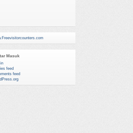
.Freevisitorcounters.com
tar Masuk
in
ies feed
ments feed
dPress.org