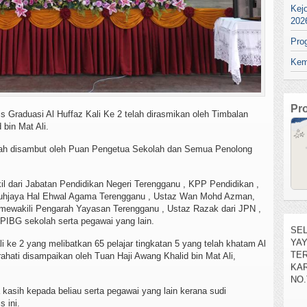
Kej
202
Pro
Kem
Pr
is Graduasi Al Huffaz Kali Ke 2 telah dirasmikan oleh Timbalan
bin Mat Ali.
lah disambut oleh Puan Pengetua Sekolah dan Semua Penolong
akil dari Jabatan Pendidikan Negeri Terengganu , KPP Pendidikan ,
ruhjaya Hal Ehwal Agama Terengganu , Ustaz Wan Mohd Azman,
SEL
mewakili Pengarah Yayasan Terengganu , Ustaz Razak dari JPN ,
YA
PIBG sekolah serta pegawai yang lain.
TE
KAR
i ke 2 yang melibatkan 65 pelajar tingkatan 5 yang telah khatam Al
NO.
hati disampaikan oleh Tuan Haji Awang Khalid bin Mat Ali,
kasih kepada beliau serta pegawai yang lain kerana sudi
 ini.