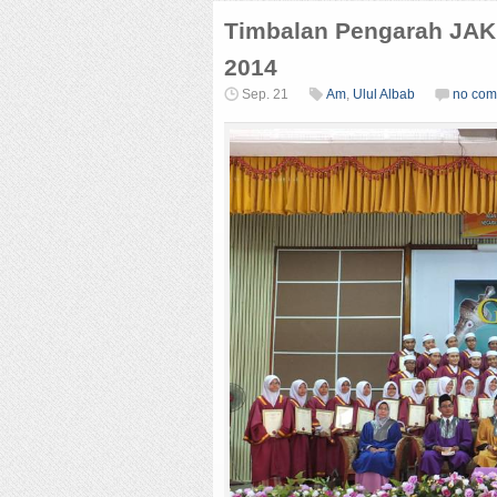
Timbalan Pengarah JAKI
2014
Sep. 21
Am
,
Ulul Albab
no com