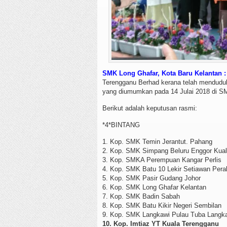
SMK Long Ghafar, Kota Baru Kelantan :
Terengganu Berhad kerana telah menduduk
yang diumumkan pada 14 Julai 2018 di SM
Berikut adalah keputusan rasmi:
*4*BINTANG
1. Kop. SMK Temin Jerantut. Pahang
2. Kop. SMK Simpang Beluru Enggor Kual
3. Kop. SMKA Perempuan Kangar Perlis
4. Kop. SMK Batu 10 Lekir Setiawan Pera
5. Kop. SMK Pasir Gudang Johor
6. Kop. SMK Long Ghafar Kelantan
7. Kop. SMK Badin Sabah
8. Kop. SMK Batu Kikir Negeri Sembilan
9. Kop. SMK Langkawi Pulau Tuba Langk
10. Kop. Imtiaz YT Kuala Terengganu