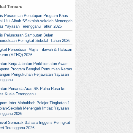
ikal Terbaru
lis Perasmian Penutupan Program Khas
si Ulul Albab SSekolah-sekolah Menengah
iaz Yayasan Terengganu Tahun 2026
lis Peluncuran Sambutan Bulan
erdekaan Peringkat Sekolah Tahun 2026
gkel Persediaan Majlis Tilawah & Hafazan
Quran (MTHQ) 2026
atan Kerja Jabatan Perkhidmatan Awam
pena Program Bengkel Pemurnian Kertas
angan Pengukuhan Perjawatan Yayasan
engganu
atan Penanda Aras SK Pulau Rusa ke
iaz Kuala Terengganu
gram Inter Mahabbah Pelajar Tingkatan 1
olah-Sekolah Menengah Imtiaz Yayasan
engganu 2026
nival Semarak Bahasa Inggeris Peringkat
eri Terengganu 2026