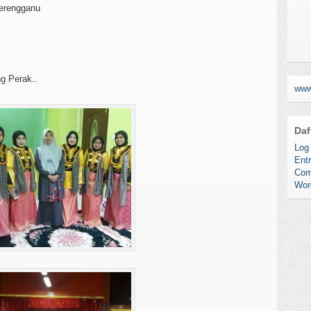
erengganu
g Perak..
www
Daf
Log 
Entr
Com
Wor