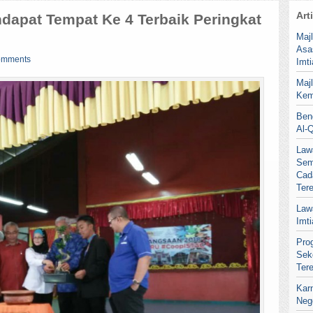
Art
dapat Tempat Ke 4 Terbaik Peringkat
Maj
Asa
omments
Imt
Maj
Kem
Ben
Al-
Law
Sem
Cad
Ter
Law
Imt
Pro
Sek
Ter
Kar
Neg