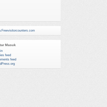
.Freevisitorcounters.com
tar Masuk
in
ies feed
ments feed
dPress.org