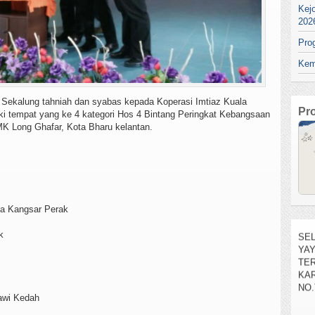
Kej
202
Pro
Kem
Sekalung tahniah dan syabas kepada Koperasi Imtiaz Kuala
Pr
i tempat yang ke 4 kategori Hos 4 Bintang Peringkat Kebangsaan
K Long Ghafar, Kota Bharu kelantan.
SEL
a Kangsar Perak
YA
TE
k
KAR
NO.
awi Kedah