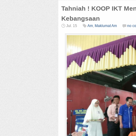
Tahniah ! KOOP IKT Men
Kebangsaan
Jul. 15
Am
,
Maklumat Am
no c