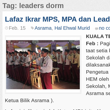
Tag: leaders dorm
Lafaz Ikrar MPS, MPA dan Lea
Feb. 15
Asrama
,
Hal Ehwal Murid
no c
KUALA T
Feb :
Pagi 
taat seti
Sekolah d
dilaksana
Pengetua
HEM oleh 
Sekolah, 
Asrama se
Ketua Bilik Asrama ).