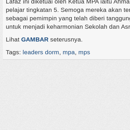
Lafaz ini diketuai oleh Ketua MPA iaitu Ahm
pelajar tingkatan 5. Semoga mereka akan te
sebagai pemimpin yang telah diberi tangg
untuk menjadi keharmonian Sekolah dan As
Lihat
GAMBAR
seterusnya.
Tags:
leaders dorm
,
mpa
,
mps