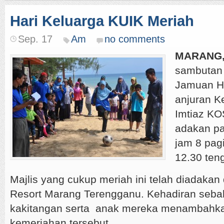
Hari Keluarga KUIK Meriah
Sep. 17
Am
no comments
MARANG, 
sambutan 
Jamuan Har
anjuran 
Imtiaz KO
adakan pa
jam 8 pag
12.30 teng
Majlis yang cukup meriah ini telah diadakan
Resort Marang Terengganu. Kehadiran sebah
kakitangan serta anak mereka menambahka
kemeriahan tersebut.