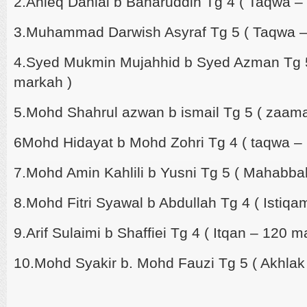
2.Anieq Danial b Baharuddin Tg 4 ( Taqwa –
3.Muhammad Darwish Asyraf Tg 5 ( Taqwa –
4.Syed Mukmin Mujahhid b Syed Azman Tg 
markah )
5.Mohd Shahrul azwan b ismail Tg 5 ( zaam
6Mohd Hidayat b Mohd Zohri Tg 4 ( taqwa –
7.Mohd Amin Kahlili b Yusni Tg 5 ( Mahabba
8.Mohd Fitri Syawal b Abdullah Tg 4 ( Istiq
9.Arif Sulaimi b Shaffiei Tg 4 ( Itqan – 120 m
10.Mohd Syakir b. Mohd Fauzi Tg 5 ( Akhlak