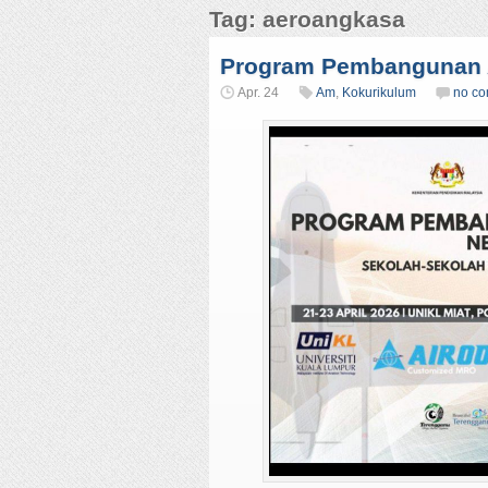
Tag: aeroangkasa
Program Pembangunan 
Apr. 24
Am
,
Kokurikulum
no c