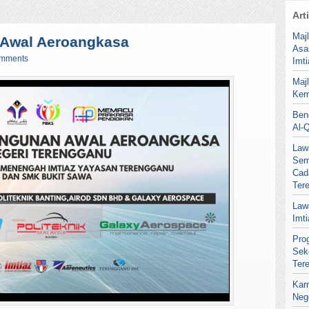
Art
Maj
Awal Aeroangkasa
Asa
omments
Imt
Maj
Kem
Ben
Al-
Law
Sem
Cad
Ter
Law
Imt
Pro
Sek
Ter
Kar
Neg