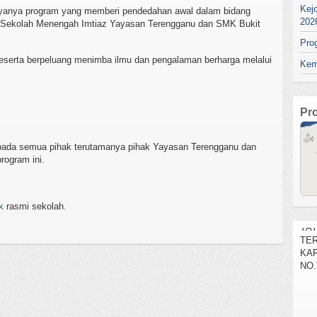
Kej
jayanya program yang memberi pendedahan awal dalam bidang
202
h-Sekolah Menengah Imtiaz Yayasan Terengganu dan SMK Bukit
Pro
peserta berpeluang menimba ilmu dan pengalaman berharga melalui
Kem
Pr
epada semua pihak terutamanya pihak Yayasan Terengganu dan
ogram ini.
SEL
k
rasmi sekolah.
YA
TE
KAR
NO.