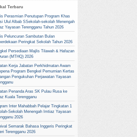
ikal Terbaru
lis Perasmian Penutupan Program Khas
si Ulul Albab SSekolah-sekolah Menengah
iaz Yayasan Terengganu Tahun 2026
lis Peluncuran Sambutan Bulan
erdekaan Peringkat Sekolah Tahun 2026
gkel Persediaan Majlis Tilawah & Hafazan
Quran (MTHQ) 2026
atan Kerja Jabatan Perkhidmatan Awam
pena Program Bengkel Pemurnian Kertas
angan Pengukuhan Perjawatan Yayasan
engganu
atan Penanda Aras SK Pulau Rusa ke
iaz Kuala Terengganu
gram Inter Mahabbah Pelajar Tingkatan 1
olah-Sekolah Menengah Imtiaz Yayasan
engganu 2026
nival Semarak Bahasa Inggeris Peringkat
eri Terengganu 2026