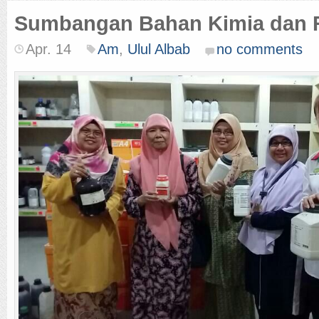
Sumbangan Bahan Kimia dan 
Apr. 14
Am
,
Ulul Albab
no comments