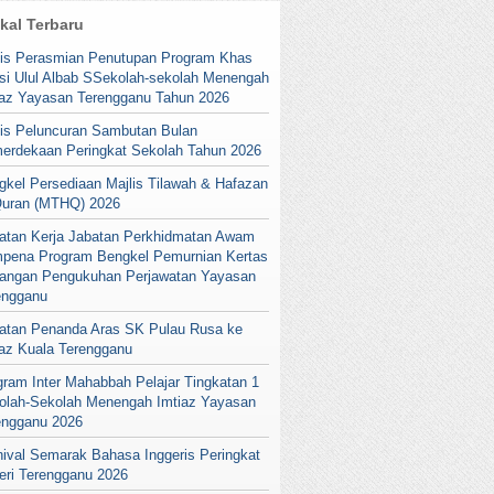
ikal Terbaru
lis Perasmian Penutupan Program Khas
si Ulul Albab SSekolah-sekolah Menengah
iaz Yayasan Terengganu Tahun 2026
lis Peluncuran Sambutan Bulan
erdekaan Peringkat Sekolah Tahun 2026
gkel Persediaan Majlis Tilawah & Hafazan
Quran (MTHQ) 2026
atan Kerja Jabatan Perkhidmatan Awam
pena Program Bengkel Pemurnian Kertas
angan Pengukuhan Perjawatan Yayasan
engganu
atan Penanda Aras SK Pulau Rusa ke
iaz Kuala Terengganu
gram Inter Mahabbah Pelajar Tingkatan 1
olah-Sekolah Menengah Imtiaz Yayasan
engganu 2026
nival Semarak Bahasa Inggeris Peringkat
eri Terengganu 2026