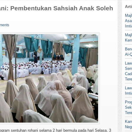
Art
ni: Pembentukan Sahsiah Anak Soleh
Maj
Asa
ments
Imt
Maj
Kem
Ben
Al-
Law
Sem
Cad
Ter
Law
Imt
Pro
Sek
Ter
Kar
Neg
ogram sentuhan rohani selama 2 hari bermula pada hari Selasa, 3