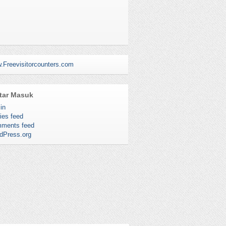
.Freevisitorcounters.com
tar Masuk
in
ies feed
ments feed
dPress.org