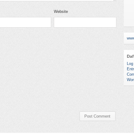
Website
www
Daf
Log 
Entr
Com
Wor