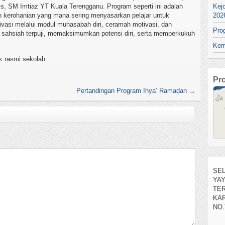
Kej
s, SM Imtiaz YT Kuala Terengganu. Program seperti ini adalah
202
n kerohanian yang mana sering menyasarkan pelajar untuk
tivasi melalui modul muhasabah diri, ceramah motivasi, dan
Pro
k sahsiah terpuji, memaksimumkan potensi diri, serta memperkukuh
Kem
k
rasmi sekolah.
Pr
Pertandingan Program Ihya’ Ramadan
→
SEL
YA
TE
KAR
NO.