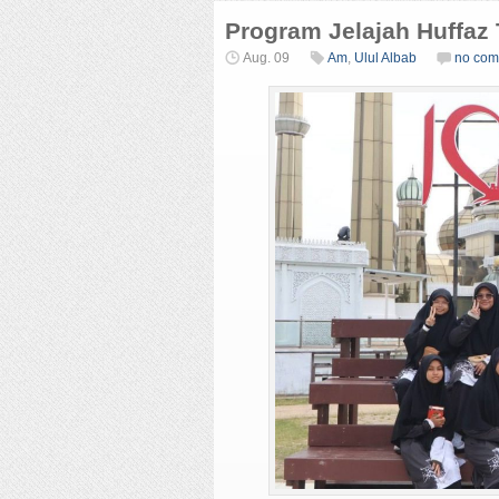
Program Jelajah Huffaz 
Aug. 09
Am
,
Ulul Albab
no com