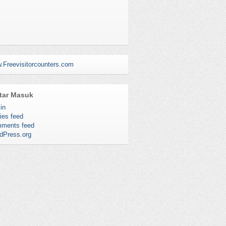
.Freevisitorcounters.com
tar Masuk
in
ies feed
ments feed
dPress.org