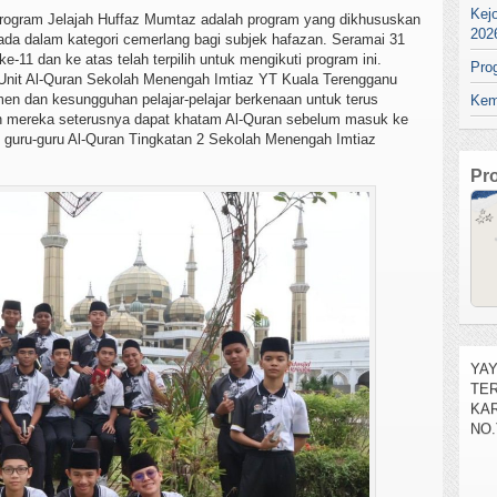
Kej
rogram Jelajah Huffaz Mumtaz adalah program yang dikhususkan
202
ada dalam kategori cemerlang bagi subjek hafazan. Seramai 31
e-11 dan ke atas telah terpilih untuk mengikuti program ini.
Pro
a Unit Al-Quran Sekolah Menengah Imtiaz YT Kuala Terengganu
n dan kesungguhan pelajar-pelajar berkenaan untuk terus
Kem
an mereka seterusnya dapat khatam Al-Quran sebelum masuk ke
eh guru-guru Al-Quran Tingkatan 2 Sekolah Menengah Imtiaz
Pr
SEL
YA
TE
KAR
NO.