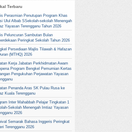
ikal Terbaru
lis Perasmian Penutupan Program Khas
si Ulul Albab SSekolah-sekolah Menengah
iaz Yayasan Terengganu Tahun 2026
lis Peluncuran Sambutan Bulan
erdekaan Peringkat Sekolah Tahun 2026
gkel Persediaan Majlis Tilawah & Hafazan
Quran (MTHQ) 2026
atan Kerja Jabatan Perkhidmatan Awam
pena Program Bengkel Pemurnian Kertas
angan Pengukuhan Perjawatan Yayasan
engganu
atan Penanda Aras SK Pulau Rusa ke
iaz Kuala Terengganu
gram Inter Mahabbah Pelajar Tingkatan 1
olah-Sekolah Menengah Imtiaz Yayasan
engganu 2026
nival Semarak Bahasa Inggeris Peringkat
eri Terengganu 2026