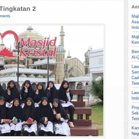
Art
Tingkatan 2
ments
Maj
Asa
Imt
Maj
Kem
Ben
Al-
Law
Sem
Cad
Ter
Law
Imt
Pro
Sek
Ter
Kar
Neg