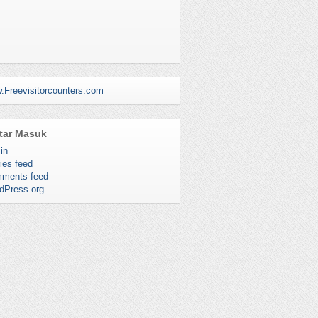
.Freevisitorcounters.com
tar Masuk
in
ies feed
ments feed
dPress.org