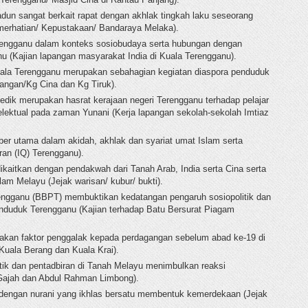
un sangat berkait rapat dengan akhlak tingkah laku seseorang
emerhatian/ Kepustakaan/ Bandaraya Melaka).
rengganu dalam konteks sosiobudaya serta hubungan dengan
 (Kajian lapangan masyarakat India di Kuala Terengganu).
Kuala Terengganu merupakan sebahagian kegiatan diaspora penduduk
pangan/Kg Cina dan Kg Tiruk).
pedik merupakan hasrat kerajaan negeri Terengganu terhadap pelajar
ektual pada zaman Yunani (Kerja lapangan sekolah-sekolah Imtiaz
r utama dalam akidah, akhlak dan syariat umat Islam serta
ran (IQ) Terengganu).
ikaitkan dengan pendakwah dari Tanah Arab, India serta Cina serta
m Melayu (Jejak warisan/ kubur/ bukti).
rengganu (BBPT) membuktikan kedatangan pengaruh sosiopolitik dan
duduk Terengganu (Kajian terhadap Batu Bersurat Piagam
akan faktor penggalak kepada perdagangan sebelum abad ke-19 di
uala Berang dan Kuala Krai).
tik dan pentadbiran di Tanah Melayu menimbulkan reaksi
Gajah dan Abdul Rahman Limbong).
dengan nurani yang ikhlas bersatu membentuk kemerdekaan (Jejak