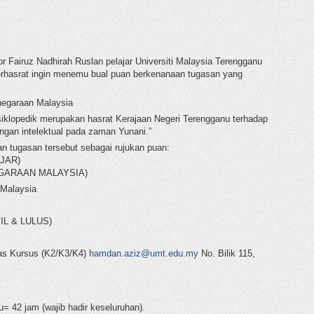
r Fairuz Nadhirah Ruslan pelajar Universiti Malaysia Terengganu
erhasrat ingin menemu bual puan berkenanaan tugasan yang
egaraan Malaysia
ensiklopedik merupakan hasrat Kerajaan Negeri Terengganu terhadap
gan intelektual pada zaman Yunani.”
an tugasan tersebut sebagai rujukan puan:
JAR)
EGARAAN MALAYSIA)
 Malaysia
BIL & LULUS)
ras Kursus (K2/K3/K4)
hamdan.aziz@umt.edu.my
No. Bilik 115,
= 42 jam (wajib hadir keseluruhan).