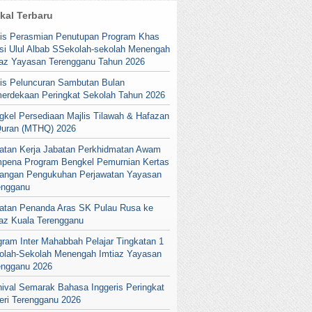
ikal Terbaru
lis Perasmian Penutupan Program Khas
si Ulul Albab SSekolah-sekolah Menengah
iaz Yayasan Terengganu Tahun 2026
lis Peluncuran Sambutan Bulan
erdekaan Peringkat Sekolah Tahun 2026
gkel Persediaan Majlis Tilawah & Hafazan
Quran (MTHQ) 2026
atan Kerja Jabatan Perkhidmatan Awam
pena Program Bengkel Pemurnian Kertas
angan Pengukuhan Perjawatan Yayasan
engganu
atan Penanda Aras SK Pulau Rusa ke
iaz Kuala Terengganu
gram Inter Mahabbah Pelajar Tingkatan 1
olah-Sekolah Menengah Imtiaz Yayasan
engganu 2026
nival Semarak Bahasa Inggeris Peringkat
eri Terengganu 2026