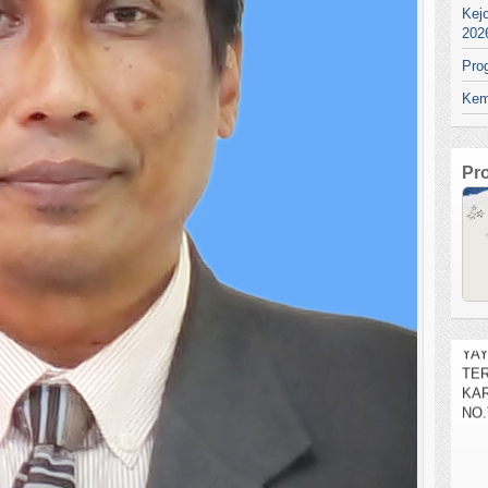
Kej
202
Pro
Kem
Pr
SEL
YA
TE
KAR
NO.