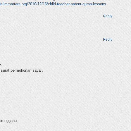
uslimmatters.org/2010/12/16/child-teacher-parent-quran-lessons
Reply
Reply
n.
n surat permohonan saya .
erengganu,