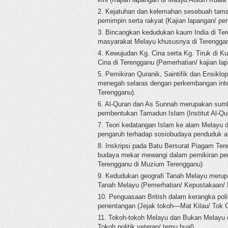
2. Kejatuhan dan kelemahan sesebuah tamad
pemimpin serta rakyat (Kajian lapangan/ p
3. Bincangkan kedudukan kaum India di Te
masyarakat Melayu khususnya di Terengganu
4. Kewujudan Kg. Cina serta Kg. Tiruk di 
Cina di Terengganu (Pemerhatian/ kajian la
5. Pemikiran Quranik, Saintifik dan Ensiklo
menegah selaras dengan perkembangan intel
Terengganu).
6. Al-Quran dan As Sunnah merupakan sumbe
pembentukan Tamadun Islam (Institut Al-Qu
7. Teori kedatangan Islam ke alam Melayu d
pengaruh terhadap sosiobudaya penduduk ala
8. Inskripsi pada Batu Bersurat Piagam Te
budaya mekar mewangi dalam pemikiran pen
Terengganu di Muzium Terengganu)
9. Kedudukan geografi Tanah Melayu merup
Tanah Melayu (Pemerhatian/ Kepustakaan/ K
10. Penguasaan British dalam kerangka poli
penentangan (Jejak tokoh—Mat Kilau/ Tok 
11. Tokoh-tokoh Melayu dan Bukan Melayu 
Tokoh politik veteran/ temu bual).