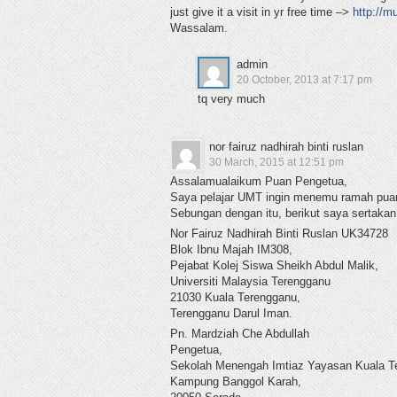
just give it a visit in yr free time –>
http://m
Wassalam.
admin
20 October, 2013 at 7:17 pm
tq very much
nor fairuz nadhirah binti ruslan
30 March, 2015 at 12:51 pm
Assalamualaikum Puan Pengetua,
Saya pelajar UMT ingin menemu ramah pua
Sebungan dengan itu, berikut saya sertaka
Nor Fairuz Nadhirah Binti Ruslan UK34728
Blok Ibnu Majah IM308,
Pejabat Kolej Siswa Sheikh Abdul Malik,
Universiti Malaysia Terengganu
21030 Kuala Terengganu,
Terengganu Darul Iman.
Pn. Mardziah Che Abdullah
Pengetua,
Sekolah Menengah Imtiaz Yayasan Kuala T
Kampung Banggol Karah,