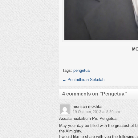
MO
Tags:
pengetua
←
Pentadbiran Sekolah
4 comments on “
Pengetua
”
munirah mokhtar
19 October, 2013 at 8:30 pm
Assalamualaikum Pn. Pengetua,
May your day be filled with the greatest of
the Almighty.
I would like to share with you the following a