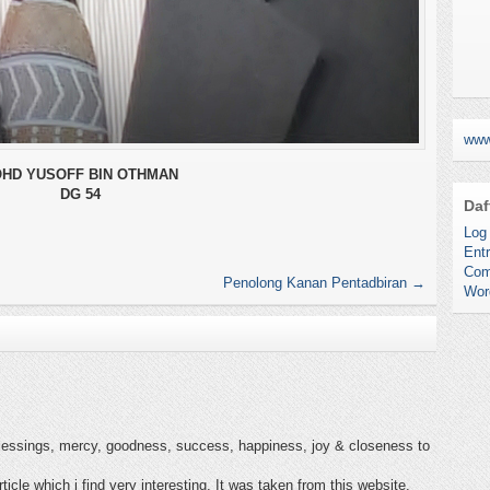
www
HD YUSOFF BIN OTHMAN
DG 54
Daf
Log 
Entr
Com
Penolong Kanan Pentadbiran
→
Wor
 blessings, mercy, goodness, success, happiness, joy & closeness to
rticle which i find very interesting. It was taken from this website,