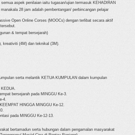
i semua aspek penilaian iaitu tugasan/ujian termasuk KEHADIRAN
h manakala 28 jam adalah pembentangan/ perbincangan pelajar
ive Open Online Corses (MOOCs) dengan terlibat secara aktif
tersebut.
ngunan & tempat bersejarah)
, kreativiti (4M) dan teknikal (3M).
k kumpulan serta melantik KETUA KUMPULAN dalam kumpulan
- KEDUA.
 tempat bersejarah pada MINGGU Ke-3.
e-4.
U KEEMPAT HINGGA MINGGU Ke-12.
0.
entasi pada MINGGU Ke-12-13.
rakat bertamadun serta hubungan dalam pengamalan masyarakat
a Terengganu/ Masjid Cina di Rantau Panjang).