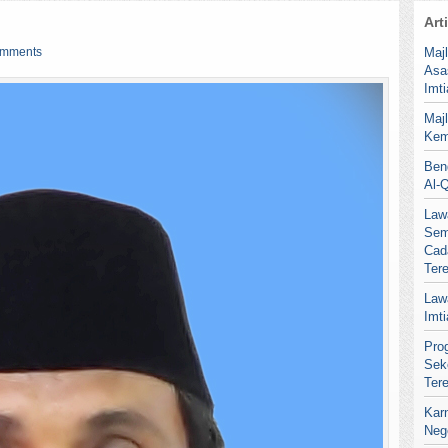
Art
omments
Maj
Asa
Imt
Maj
Kem
Ben
Al-
Law
Sem
Cad
Ter
Law
Imt
Pro
Sek
Ter
Kar
Neg