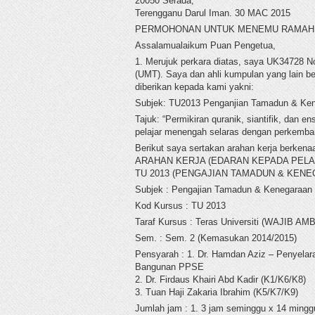
20050 Serada,
Terengganu Darul Iman. 30 MAC 2015
PERMOHONAN UNTUK MENEMU RAMAH
Assalamualaikum Puan Pengetua,
1. Merujuk perkara diatas, saya UK34728 No
(UMT). Saya dan ahli kumpulan yang lain b
diberikan kepada kami yakni:
Subjek: TU2013 Penganjian Tamadun & Ken
Tajuk: “Permikiran quranik, siantifik, dan 
pelajar menengah selaras dengan perkemban
Berikut saya sertakan arahan kerja berkena
ARAHAN KERJA (EDARAN KEPADA PELA
TU 2013 (PENGAJIAN TAMADUN & KEN
Subjek : Pengajian Tamadun & Kenegaraan
Kod Kursus : TU 2013
Taraf Kursus : Teras Universiti (WAJIB AM
Sem. : Sem. 2 (Kemasukan 2014/2015)
Pensyarah : 1. Dr. Hamdan Aziz – Penyela
Bangunan PPSE
2. Dr. Firdaus Khairi Abd Kadir (K1/K6/K8)
3. Tuan Haji Zakaria Ibrahim (K5/K7/K9)
Jumlah jam : 1. 3 jam seminggu x 14 minggu