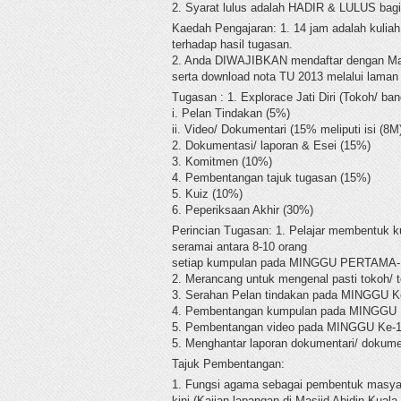
2. Syarat lulus adalah HADIR & LULUS bag
Kaedah Pengajaran: 1. 14 jam adalah kulia
terhadap hasil tugasan.
2. Anda DIWAJIBKAN mendaftar dengan Mass
serta download nota TU 2013 melalui laman 
Tugasan : 1. Explorace Jati Diri (Tokoh/ ba
i. Pelan Tindakan (5%)
ii. Video/ Dokumentari (15% meliputi isi (8M)
2. Dokumentasi/ laporan & Esei (15%)
3. Komitmen (10%)
4. Pembentangan tajuk tugasan (15%)
5. Kuiz (10%)
6. Peperiksaan Akhir (30%)
Perincian Tugasan: 1. Pelajar membentu
seramai antara 8-10 orang
setiap kumpulan pada MINGGU PERTAMA
2. Merancang untuk mengenal pasti tokoh/
3. Serahan Pelan tindakan pada MINGGU K
4. Pembentangan kumpulan pada MINGG
5. Pembentangan video pada MINGGU Ke-1
5. Menghantar laporan dokumentari/ dokum
Tajuk Pembentangan:
1. Fungsi agama sebagai pembentuk masya
kini (Kajian lapangan di Masjid Abidin Kual