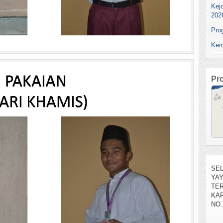
Kej
202
Pro
Kem
Pr
SEL
YA
TE
KAR
NO.