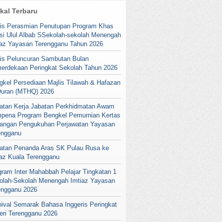
ikal Terbaru
lis Perasmian Penutupan Program Khas
si Ulul Albab SSekolah-sekolah Menengah
iaz Yayasan Terengganu Tahun 2026
lis Peluncuran Sambutan Bulan
erdekaan Peringkat Sekolah Tahun 2026
gkel Persediaan Majlis Tilawah & Hafazan
Quran (MTHQ) 2026
atan Kerja Jabatan Perkhidmatan Awam
pena Program Bengkel Pemurnian Kertas
angan Pengukuhan Perjawatan Yayasan
engganu
atan Penanda Aras SK Pulau Rusa ke
iaz Kuala Terengganu
gram Inter Mahabbah Pelajar Tingkatan 1
olah-Sekolah Menengah Imtiaz Yayasan
engganu 2026
nival Semarak Bahasa Inggeris Peringkat
eri Terengganu 2026