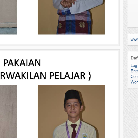
www
Daf
Log 
Entr
Com
Wor