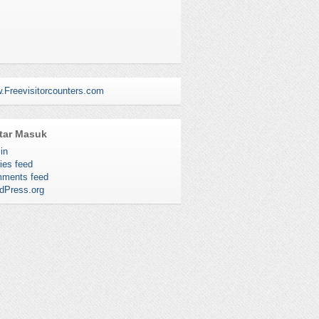
.Freevisitorcounters.com
tar Masuk
in
ies feed
ments feed
dPress.org