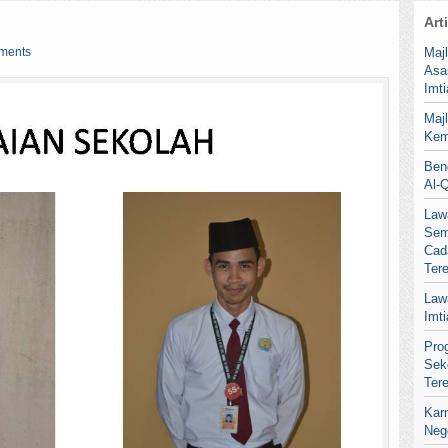
Art
ments
Maj
Asa
Imt
Maj
Kem
Ben
Al-
Law
Sem
Cad
Ter
Law
Imt
Pro
Sek
Ter
Kar
Neg