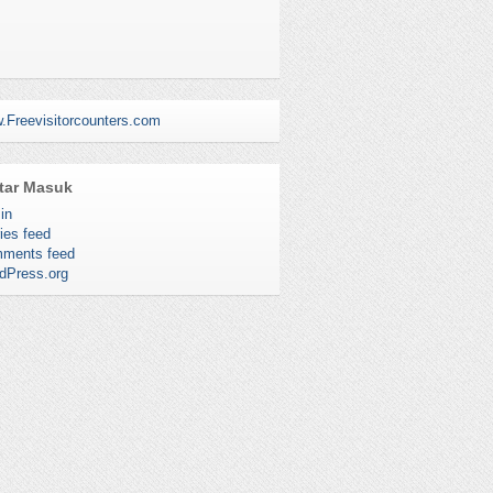
.Freevisitorcounters.com
tar Masuk
in
ies feed
ments feed
dPress.org