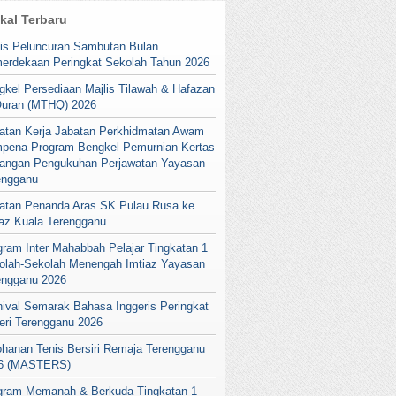
ikal Terbaru
lis Peluncuran Sambutan Bulan
erdekaan Peringkat Sekolah Tahun 2026
gkel Persediaan Majlis Tilawah & Hafazan
Quran (MTHQ) 2026
atan Kerja Jabatan Perkhidmatan Awam
pena Program Bengkel Pemurnian Kertas
angan Pengukuhan Perjawatan Yayasan
engganu
atan Penanda Aras SK Pulau Rusa ke
iaz Kuala Terengganu
gram Inter Mahabbah Pelajar Tingkatan 1
olah-Sekolah Menengah Imtiaz Yayasan
engganu 2026
nival Semarak Bahasa Inggeris Peringkat
eri Terengganu 2026
ohanan Tenis Bersiri Remaja Terengganu
6 (MASTERS)
gram Memanah & Berkuda Tingkatan 1