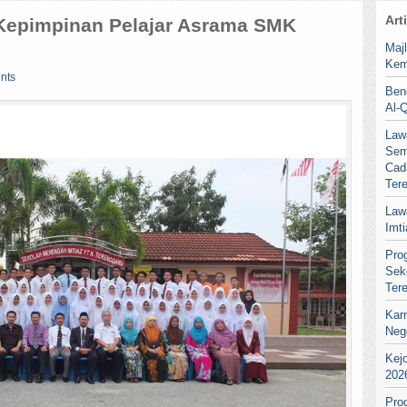
Art
Kepimpinan Pelajar Asrama SMK
Maj
Kem
nts
Ben
Al-
Law
Sem
Cad
Ter
Law
Imt
Pro
Sek
Ter
Kar
Neg
Kej
202
Pro