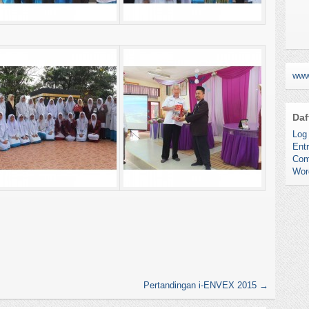
www
Daf
Log 
Entr
Com
Wor
Pertandingan i-ENVEX 2015
→