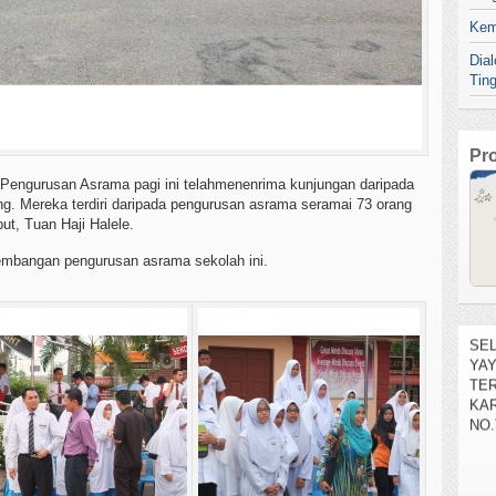
Kem
Dia
Tin
Pr
Pengurusan Asrama pagi ini telahmenenrima kunjungan daripada
. Mereka terdiri daripada pengurusan asrama seramai 73 orang
ut, Tuan Haji Halele.
kembangan pengurusan asrama sekolah ini.
SEL
YA
TE
KAR
NO.