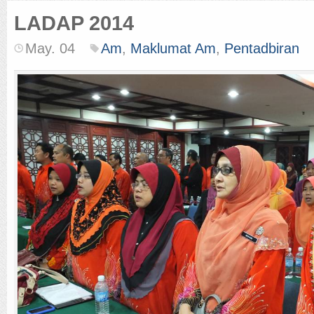
LADAP 2014
May. 04
Am
,
Maklumat Am
,
Pentadbiran