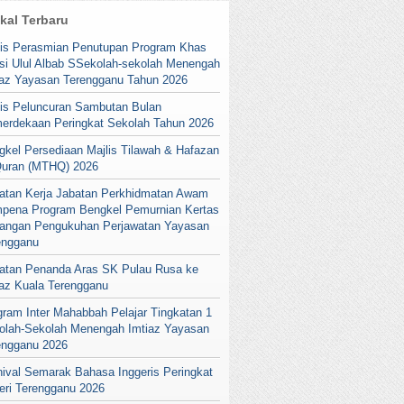
ikal Terbaru
lis Perasmian Penutupan Program Khas
si Ulul Albab SSekolah-sekolah Menengah
iaz Yayasan Terengganu Tahun 2026
lis Peluncuran Sambutan Bulan
erdekaan Peringkat Sekolah Tahun 2026
gkel Persediaan Majlis Tilawah & Hafazan
Quran (MTHQ) 2026
atan Kerja Jabatan Perkhidmatan Awam
pena Program Bengkel Pemurnian Kertas
angan Pengukuhan Perjawatan Yayasan
engganu
atan Penanda Aras SK Pulau Rusa ke
iaz Kuala Terengganu
gram Inter Mahabbah Pelajar Tingkatan 1
olah-Sekolah Menengah Imtiaz Yayasan
engganu 2026
nival Semarak Bahasa Inggeris Peringkat
eri Terengganu 2026