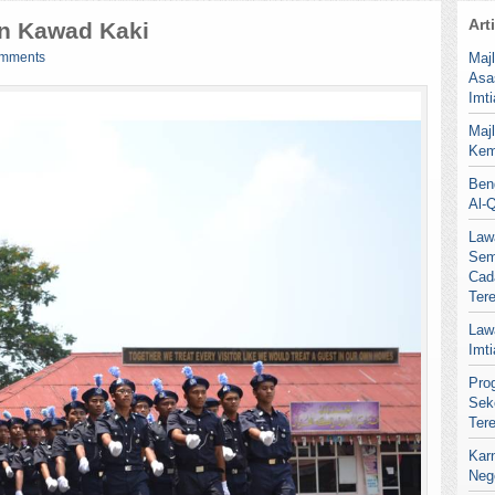
Art
an Kawad Kaki
omments
Maj
Asa
Imt
Maj
Kem
Ben
Al-
Law
Sem
Cad
Ter
Law
Imt
Pro
Sek
Ter
Kar
Neg