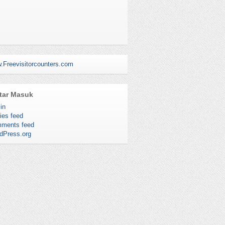
.Freevisitorcounters.com
tar Masuk
in
ies feed
ments feed
dPress.org