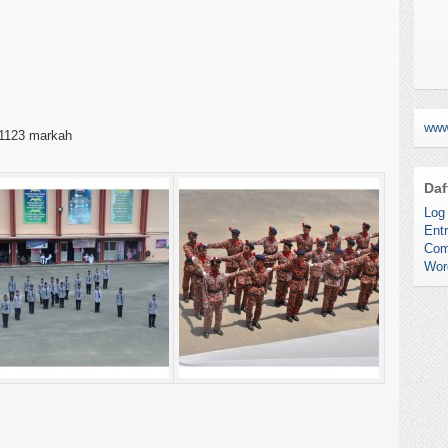
www
 1123 markah
Daf
Log 
Entr
Com
Wor