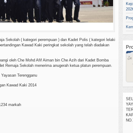
Kej
202
Pro
Kem
a Sekolah ( kategori perempuan ) dan Kadet Polis ( kategori lelaki
ertandingan Kawad Kaki peringkat sekolah yang telah diadakan
Pr
enangi oleh Che Mohd Afif Aiman bin Che Azih dari Kadet Bomba
Kadet Remaja Sekolah menerima anugerah ketua platun perempuan.
i Yayasan Terengganu
ngan Kawad Kaki 2014
SEL
YA
TE
KAR
 1234 markah
NO.