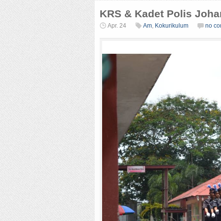
KRS & Kadet Polis Joh
Apr. 24
Am
,
Kokurikulum
no c