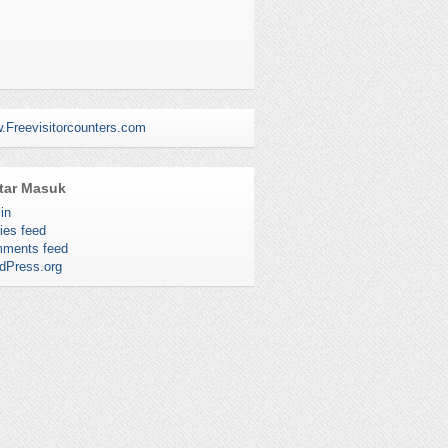
.Freevisitorcounters.com
tar Masuk
in
ies feed
ments feed
dPress.org