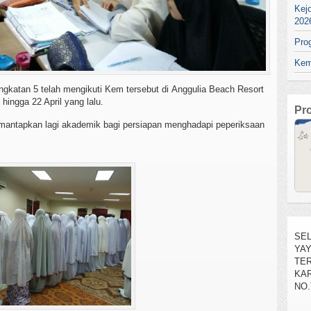
Kej
202
Pro
Kem
ingkatan 5 telah mengikuti Kem tersebut di Anggulia Beach Resort
ingga 22 April yang lalu.
Pr
mantapkan lagi akademik bagi persiapan menghadapi peperiksaan
SEL
YA
TE
KAR
NO.