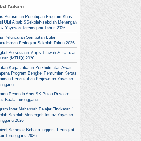
ikal Terbaru
lis Perasmian Penutupan Program Khas
si Ulul Albab SSekolah-sekolah Menengah
iaz Yayasan Terengganu Tahun 2026
lis Peluncuran Sambutan Bulan
erdekaan Peringkat Sekolah Tahun 2026
gkel Persediaan Majlis Tilawah & Hafazan
Quran (MTHQ) 2026
atan Kerja Jabatan Perkhidmatan Awam
pena Program Bengkel Pemurnian Kertas
angan Pengukuhan Perjawatan Yayasan
engganu
atan Penanda Aras SK Pulau Rusa ke
iaz Kuala Terengganu
gram Inter Mahabbah Pelajar Tingkatan 1
olah-Sekolah Menengah Imtiaz Yayasan
engganu 2026
nival Semarak Bahasa Inggeris Peringkat
eri Terengganu 2026