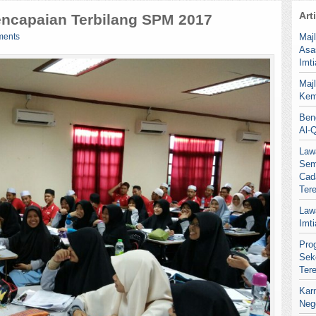
Art
ncapaian Terbilang SPM 2017
ments
Maj
Asa
Imt
Maj
Kem
Ben
Al-
Law
Sem
Cad
Ter
Law
Imt
Pro
Sek
Ter
Kar
Neg