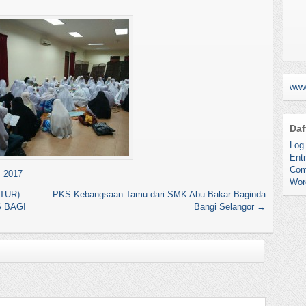
www
Daf
Log 
Entr
Com
 2017
Wor
TUR)
PKS Kebangsaan Tamu dari SMK Abu Bakar Baginda
 BAGI
Bangi Selangor
→