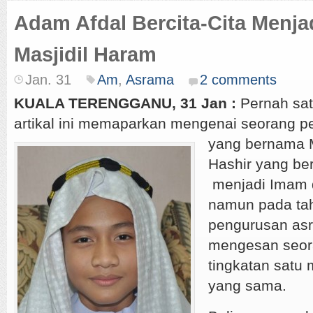
Adam Afdal Bercita-Cita Menj
Masjidil Haram
Jan. 31
Am
,
Asrama
2 comments
KUALA TERENGGANU, 31 Jan :
Pernah sat
artikal ini memaparkan mengenai seorang pe
yang bernama 
Hashir yang ber
menjadi Imam d
namun pada ta
pengurusan as
mengesan seora
tingkatan satu 
yang sama.