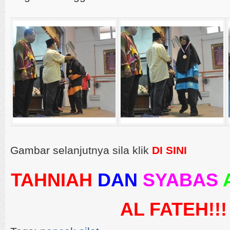
Gambar selanjutnya sila klik
DI SINI
TAHNIAH
DAN
SYABAS
AL FATEH!!!