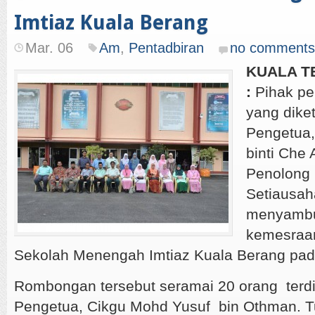
Imtiaz Kuala Berang
Mar. 06
Am
,
Pentadbiran
no comments
KUALA T
:
Pihak pe
yang dike
Pengetua,
binti Che
Penolong 
Setiausah
menyambu
kemesraa
Sekolah Menengah Imtiaz Kuala Berang pada
Rombongan tersebut seramai 20 orang terdi
Pengetua, Cikgu Mohd Yusuf bin Othman. T