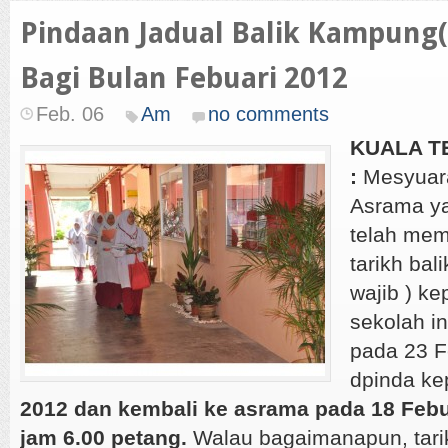
Pindaan Jadual Balik Kampung( 
Bagi Bulan Febuari 2012
Feb. 06
Am
no comments
KUALA T
:
Mesyuara
Asrama ya
telah me
tarikh bal
wajib ) k
sekolah i
pada 23 F
dpinda k
2012 dan kembali ke asrama pada 18 Febua
jam 6.00 petang.
Walau bagaimanapun, tarik