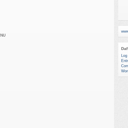
SEL
YA
TE
www
KAR
ANU
NO.
Daf
Log 
Entr
Com
Wor