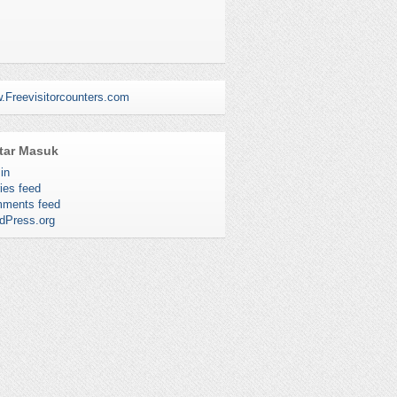
AMAT DATANG KE SM IMTIAZ
YASAN TERENGGANU KUALA
RENGGANU , KAMPUNG BANGGOL
.Freevisitorcounters.com
AH, 20050 KUALA TERENGGANU
TEL : 09-6195111, NO FAX : 09-6195112
tar Masuk
in
ies feed
ments feed
dPress.org