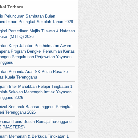
ikal Terbaru
lis Peluncuran Sambutan Bulan
erdekaan Peringkat Sekolah Tahun 2026
gkel Persediaan Majlis Tilawah & Hafazan
Quran (MTHQ) 2026
atan Kerja Jabatan Perkhidmatan Awam
pena Program Bengkel Pemurnian Kertas
angan Pengukuhan Perjawatan Yayasan
engganu
atan Penanda Aras SK Pulau Rusa ke
iaz Kuala Terengganu
gram Inter Mahabbah Pelajar Tingkatan 1
olah-Sekolah Menengah Imtiaz Yayasan
engganu 2026
nival Semarak Bahasa Inggeris Peringkat
eri Terengganu 2026
ohanan Tenis Bersiri Remaja Terengganu
6 (MASTERS)
gram Memanah & Berkuda Tingkatan 1