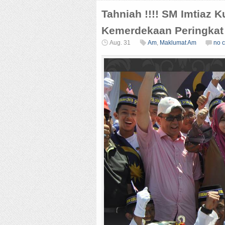
Tahniah !!!! SM Imtiaz
Kemerdekaan Peringkat
Aug. 31
Am
,
Maklumat Am
no 