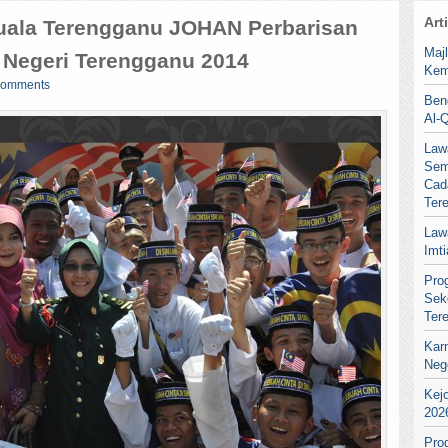
Art
 Kuala Terengganu JOHAN Perbarisan
Maj
 Negeri Terengganu 2014
Kem
comments
Ben
Al-
Law
Sem
Cad
Ter
Law
Imt
Pro
Sek
Ter
Kar
Neg
Kej
202
Pro