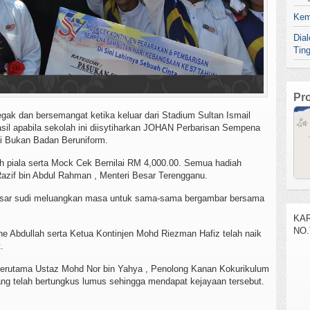
Kem
Dia
Tin
Pr
ak dan bersemangat ketika keluar dari Stadium Sultan Ismail
il apabila sekolah ini diisytiharkan JOHAN Perbarisan Sempena
ri Bukan Badan Beruniform.
 piala serta Mock Cek Bernilai RM 4,000.00. Semua hadiah
azif bin Abdul Rahman , Menteri Besar Terengganu.
 Besar sudi meluangkan masa untuk sama-sama bergambar bersama
e Abdullah serta Ketua Kontinjen Mohd Riezman Hafiz telah naik
.
 terutama Ustaz Mohd Nor bin Yahya , Penolong Kanan Kokurikulum
 yang telah bertungkus lumus sehingga mendapat kejayaan tersebut.