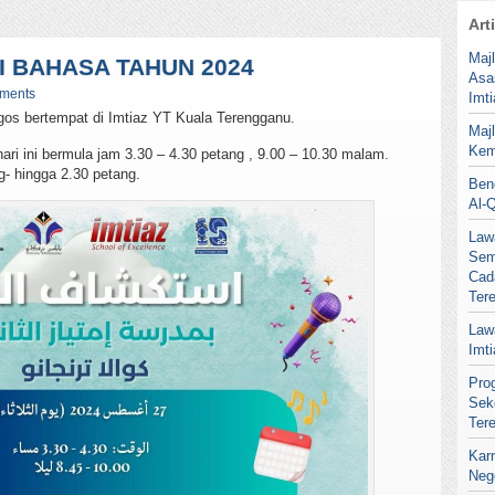
Art
Maj
 BAHASA TAHUN 2024
Asa
ments
Imt
gos bertempat di Imtiaz YT Kuala Terengganu.
Maj
Kem
ri ini bermula jam 3.30 – 4.30 petang , 9.00 – 10.30 malam.
- hingga 2.30 petang.
Ben
Al-
Law
Sem
Cad
Ter
Law
Imt
Pro
Sek
Ter
Kar
Neg