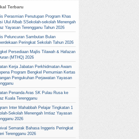
ikal Terbaru
lis Perasmian Penutupan Program Khas
si Ulul Albab SSekolah-sekolah Menengah
iaz Yayasan Terengganu Tahun 2026
lis Peluncuran Sambutan Bulan
erdekaan Peringkat Sekolah Tahun 2026
gkel Persediaan Majlis Tilawah & Hafazan
Quran (MTHQ) 2026
atan Kerja Jabatan Perkhidmatan Awam
pena Program Bengkel Pemurnian Kertas
angan Pengukuhan Perjawatan Yayasan
engganu
atan Penanda Aras SK Pulau Rusa ke
iaz Kuala Terengganu
gram Inter Mahabbah Pelajar Tingkatan 1
olah-Sekolah Menengah Imtiaz Yayasan
engganu 2026
nival Semarak Bahasa Inggeris Peringkat
eri Terengganu 2026