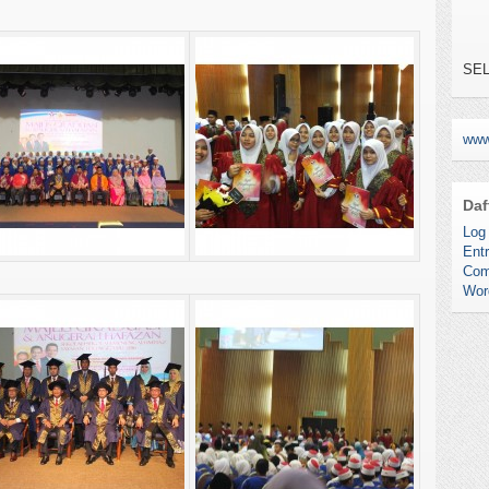
SEL
YA
TE
KAR
NO.
www
Daf
Log 
Entr
Com
Wor