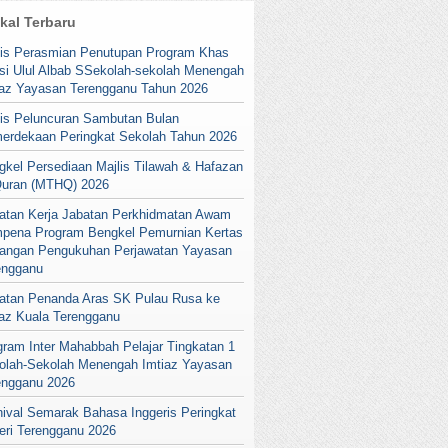
ikal Terbaru
lis Perasmian Penutupan Program Khas
si Ulul Albab SSekolah-sekolah Menengah
iaz Yayasan Terengganu Tahun 2026
lis Peluncuran Sambutan Bulan
erdekaan Peringkat Sekolah Tahun 2026
gkel Persediaan Majlis Tilawah & Hafazan
Quran (MTHQ) 2026
atan Kerja Jabatan Perkhidmatan Awam
pena Program Bengkel Pemurnian Kertas
angan Pengukuhan Perjawatan Yayasan
engganu
atan Penanda Aras SK Pulau Rusa ke
iaz Kuala Terengganu
gram Inter Mahabbah Pelajar Tingkatan 1
olah-Sekolah Menengah Imtiaz Yayasan
engganu 2026
nival Semarak Bahasa Inggeris Peringkat
eri Terengganu 2026