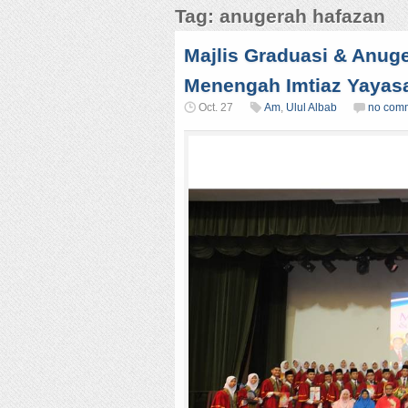
Tag: anugerah hafazan
Majlis Graduasi & Anug
Menengah Imtiaz Yayas
Oct. 27
Am
,
Ulul Albab
no com