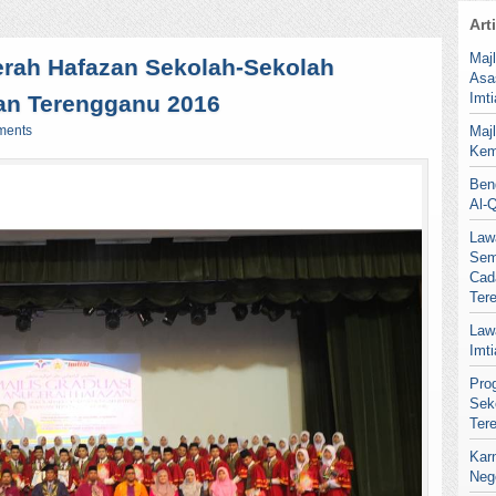
Art
Maj
erah Hafazan Sekolah-Sekolah
Asa
Imt
an Terengganu 2016
ments
Maj
Kem
Ben
Al-
Law
Sem
Cad
Ter
Law
Imt
Pro
Sek
Ter
Kar
Neg