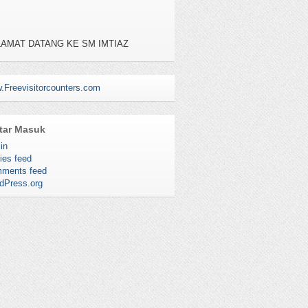
AMAT DATANG KE SM IMTIAZ
YASAN TERENGGANU KUALA
RENGGANU , KAMPUNG BANGGOL
AH, 20050 KUALA TERENGGANU
TEL : 09-6195111, NO FAX : 09-6195112
.Freevisitorcounters.com
tar Masuk
in
ies feed
ments feed
dPress.org