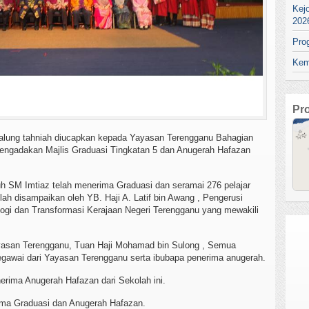
Kej
202
Pro
Kem
Pr
lung tahniah diucapkan kepada Yayasan Terengganu Bahagian
mengadakan Majlis Graduasi Tingkatan 5 dan Anugerah Hafazan
ruh SM Imtiaz telah menerima Graduasi dan seramai 276 pelajar
ah disampaikan oleh YB. Haji A. Latif bin Awang , Pengerusi
ogi dan Transformasi Kerajaan Negeri Terengganu yang mewakili
Yayasan Terengganu, Tuan Haji Mohamad bin Sulong , Semua
gawai dari Yayasan Terengganu serta ibubapa penerima anugerah.
erima Anugerah Hafazan dari Sekolah ini.
ma Graduasi dan Anugerah Hafazan.