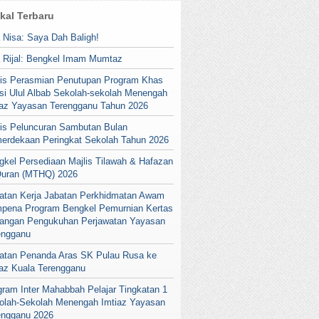
ikal Terbaru
a Nisa: Saya Dah Baligh!
a Rijal: Bengkel Imam Mumtaz
lis Perasmian Penutupan Program Khas
si Ulul Albab Sekolah-sekolah Menengah
iaz Yayasan Terengganu Tahun 2026
lis Peluncuran Sambutan Bulan
erdekaan Peringkat Sekolah Tahun 2026
gkel Persediaan Majlis Tilawah & Hafazan
Quran (MTHQ) 2026
atan Kerja Jabatan Perkhidmatan Awam
pena Program Bengkel Pemurnian Kertas
angan Pengukuhan Perjawatan Yayasan
engganu
atan Penanda Aras SK Pulau Rusa ke
iaz Kuala Terengganu
gram Inter Mahabbah Pelajar Tingkatan 1
olah-Sekolah Menengah Imtiaz Yayasan
engganu 2026