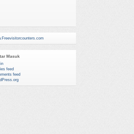
.Freevisitorcounters.com
tar Masuk
in
ies feed
ments feed
dPress.org