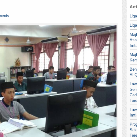
Art
ments
Liq
Liq
Maj
Asa
Imt
Maj
Kem
Ben
Al-
Law
Sem
Cad
Ter
Law
Imt
Pro
Sek
Ter