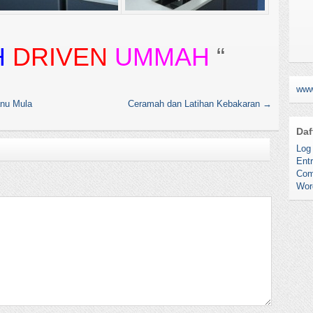
H
DRIVEN
UMMAH
“
www
nu Mula
Ceramah dan Latihan Kebakaran
→
Daf
Log 
Entr
Com
Wor