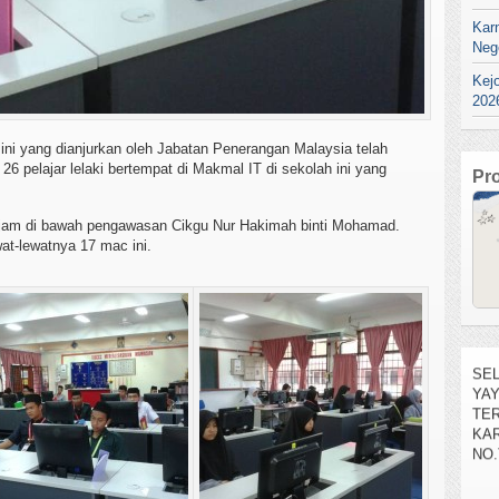
Kar
Neg
Kej
202
ini yang dianjurkan oleh Jabatan Penerangan Malaysia telah
26 pelajar lelaki bertempat di Makmal IT di sekolah ini yang
Pr
1 jam di bawah pengawasan Cikgu Nur Hakimah binti Mohamad.
t-lewatnya 17 mac ini.
SEL
YA
TE
KAR
NO.