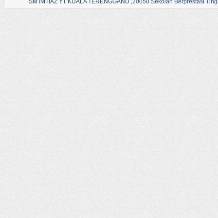
SM IMTIAZ YT KUALA TERENGGANU ,20050 Sekolah Berprestasi Tingg