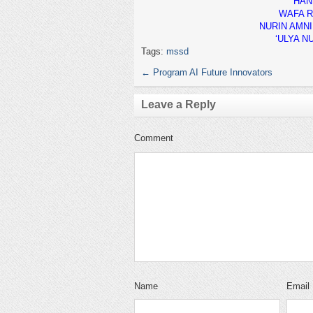
HAN
WAFA R
NURIN AMNI
‘ULYA N
Tags:
mssd
←
Program AI Future Innovators
Leave a Reply
Comment
Name
Email