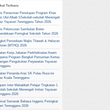
ikal Terbaru
lis Perasmian Penutupan Program Khas
si Ulul Albab SSekolah-sekolah Menengah
iaz Yayasan Terengganu Tahun 2026
lis Peluncuran Sambutan Bulan
erdekaan Peringkat Sekolah Tahun 2026
gkel Persediaan Majlis Tilawah & Hafazan
Quran (MTHQ) 2026
atan Kerja Jabatan Perkhidmatan Awam
pena Program Bengkel Pemurnian Kertas
angan Pengukuhan Perjawatan Yayasan
engganu
atan Penanda Aras SK Pulau Rusa ke
iaz Kuala Terengganu
gram Inter Mahabbah Pelajar Tingkatan 1
olah-Sekolah Menengah Imtiaz Yayasan
engganu 2026
nival Semarak Bahasa Inggeris Peringkat
eri Terengganu 2026