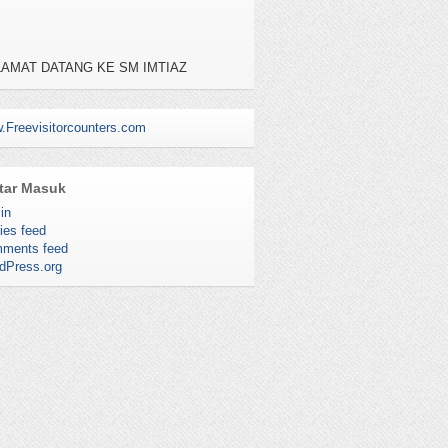
AMAT DATANG KE SM IMTIAZ
YASAN TERENGGANU KUALA
RENGGANU , KAMPUNG BANGGOL
AH, 20050 KUALA TERENGGANU
TEL : 09-6195111, NO FAX : 09-6195112
.Freevisitorcounters.com
tar Masuk
in
ies feed
ments feed
dPress.org