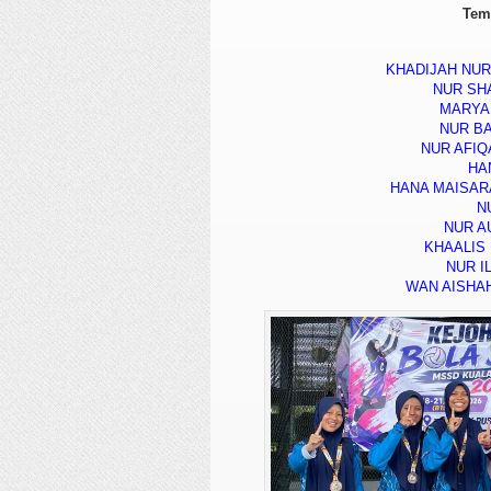
Tem
KHADIJAH NUR
NUR SHA
MARYA
NUR BA
NUR AFIQ
HA
HANA MAISAR
N
NUR AU
KHAALIS
⁠NUR 
⁠WAN AISHA