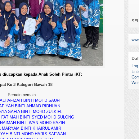
SEL
YA
TE
KAR
NO.
www
Daf
Log 
Entr
 diucapkan kepada Anak Soleh Pintar iKT:
Com
Wor
pat Ke-3 Kategori Bawah 18
Pemain-pemain:
 ALHAFIZAH BINTI MOHD SAUFI
AFIYAH BINTI AHMAD RIDHUAN
SYA SAFIA BINTI MOHD ZULKIFLI
 FATIMAH BINTI SYED MOHD SULONG
NAIMAH BINTI WAN MOHD RAZIN
 MARYAM BINTI KHAIRUL AMIR
IYAH BINTI MOHD HARIS SAFWAN