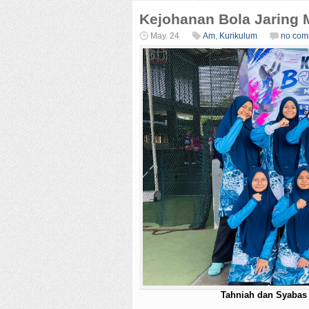
Kejohanan Bola Jaring
May. 24
Am
,
Kurikulum
no com
Tahniah dan Syabas 