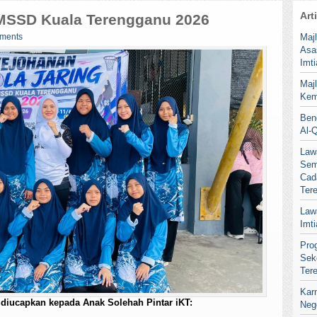
Art
 MSSD Kuala Terengganu 2026
ments
Maj
Asa
Imt
Maj
Kem
Ben
Al-
Law
Sem
Cad
Ter
Law
Imt
Pro
Sek
Ter
Kar
diucapkan kepada Anak Solehah Pintar iKT:
Neg