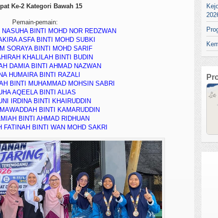
pat Ke-2 Kategori Bawah 15
Kej
202
Pemain-pemain:
Pro
 NASUHA BINTI MOHD NOR REDZWAN
KIRA ASFA BINTI MOHD SUBKI
Kem
M SORAYA BINTI MOHD SARIF
HIRAH KHALILAH BINTI BUDIN
AH DAMIA BINTI AHMAD NAZWAN
NA HUMAIRA BINTI RAZALI
Pr
AH BINTI MUHAMMAD MOHSIN SABRI
UHA AQEELA BINTI ALIAS
NI IRDINA BINTI KHAIRUDDIN
 MAWADDAH BINTI KAMARUDDIN
ILMIAH BINTI AHMAD RIDHUAN
H FATINAH BINTI WAN MOHD SAKRI