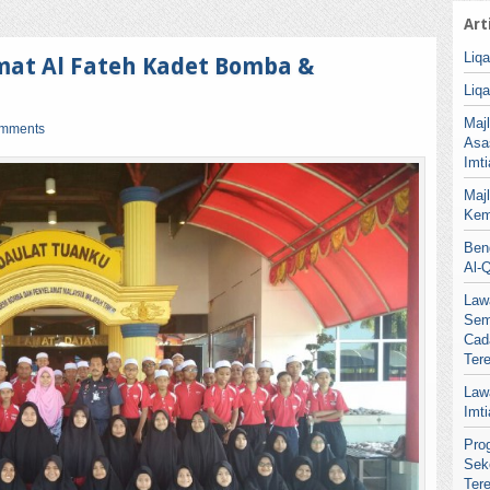
Art
Liq
mat Al Fateh Kadet Bomba &
Liq
Maj
omments
Asa
Imt
Maj
Kem
Ben
Al-
Law
Sem
Cad
Ter
Law
Imt
Pro
Sek
Ter