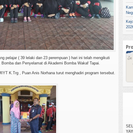
Kar
Neg
Kej
202
Pr
g pelajar ( 39 lelaki dan 23 perempuan ) hari ini telah mengikuti
et Bomba dan Penyelamat di Akademi Bomba Wakaf Tapai.
T K.Trg , Puan Anis Norhana turut menghadiri program tersebut.
SEL
YA
TE
KAR