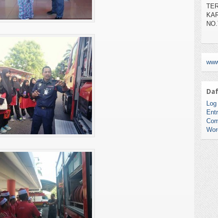
NO.
www
Daf
Log 
Entr
Com
Wor