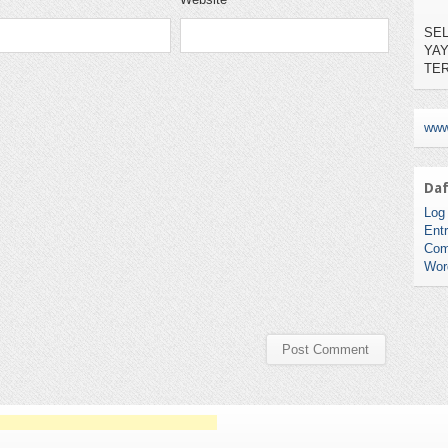
SEL
YA
TE
KAR
NO.
www
Daf
Log 
Entr
Com
Wor