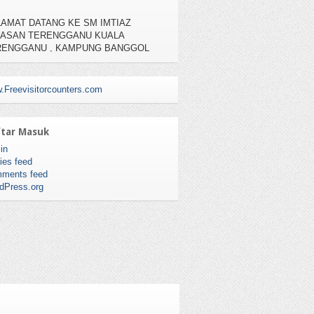
AMAT DATANG KE SM IMTIAZ
YASAN TERENGGANU KUALA
RENGGANU , KAMPUNG BANGGOL
AH, 20050 KUALA TERENGGANU
TEL : 09-6195111, NO FAX : 09-6195112
.Freevisitorcounters.com
tar Masuk
in
ies feed
ments feed
dPress.org