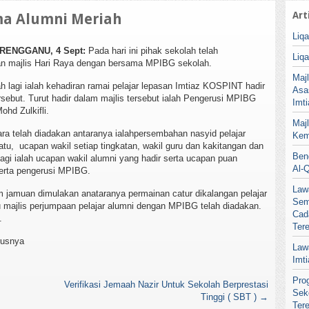
Art
ma Alumni Meriah
Liq
RENGGANU, 4 Sept:
Pada hari ini pihak sekolah telah
Liq
 majlis Hari Raya dengan bersama MPIBG sekolah.
Maj
h lagi ialah kehadiran ramai pelajar lepasan Imtiaz KOSPINT hadir
Asa
rsebut. Turut hadir dalam majlis tersebut ialah Pengerusi MPIBG
Imt
ohd Zulkifli.
Maj
ra telah diadakan antaranya ialahpersembahan nasyid pelajar
Kem
atu, ucapan wakil setiap tingkatan, wakil guru dan kakitangan dan
Ben
 lagi ialah ucapan wakil alumni yang hadir serta ucapan puan
Al-
erta pengerusi MPIBG.
Law
um jamuan dimulakan anataranya permainan catur dikalangan pelajar
Sem
tu majlis perjumpaan pelajar alumni dengan MPIBG telah diadakan.
Cad
.
Ter
rusnya
Law
Imt
Pro
Verifikasi Jemaah Nazir Untuk Sekolah Berprestasi
Sek
Tinggi ( SBT )
→
Ter