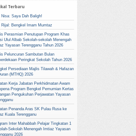
ikal Terbaru
a Nisa: Saya Dah Baligh!
a Rijal: Bengkel Imam Mumtaz
lis Perasmian Penutupan Program Khas
si Ulul Albab Sekolah-sekolah Menengah
iaz Yayasan Terengganu Tahun 2026
lis Peluncuran Sambutan Bulan
erdekaan Peringkat Sekolah Tahun 2026
gkel Persediaan Majlis Tilawah & Hafazan
Quran (MTHQ) 2026
atan Kerja Jabatan Perkhidmatan Awam
pena Program Bengkel Pemurnian Kertas
angan Pengukuhan Perjawatan Yayasan
engganu
atan Penanda Aras SK Pulau Rusa ke
iaz Kuala Terengganu
gram Inter Mahabbah Pelajar Tingkatan 1
olah-Sekolah Menengah Imtiaz Yayasan
engganu 2026