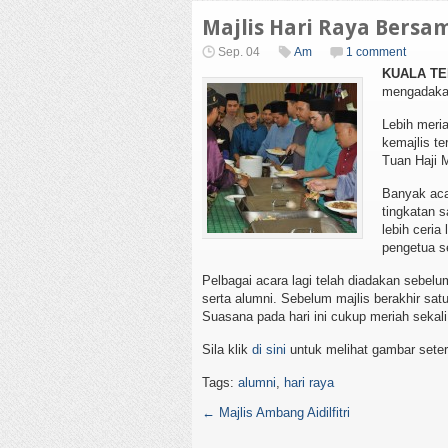
Majlis Hari Raya Bersa
Sep. 04
Am
1 comment
KUALA TE
mengadakan
Lebih meria
kemajlis te
Tuan Haji M
Banyak aca
tingkatan s
lebih ceria
pengetua s
Pelbagai acara lagi telah diadakan sebel
serta alumni. Sebelum majlis berakhir sa
Suasana pada hari ini cukup meriah sekali
Sila klik
di sini
untuk melihat gambar sete
Tags:
alumni
,
hari raya
←
Majlis Ambang Aidilfitri