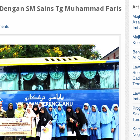
Art
g Dengan SM Sains Tg Muhammad Faris
Maj
Asa
ments
Imt
Maj
Kem
Ben
Al-
Law
Sem
Cad
Ter
Law
Imt
Pro
Sek
Ter
Kar
Neg