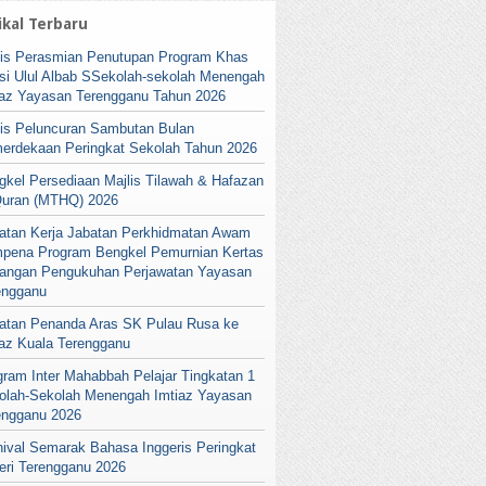
ikal Terbaru
lis Perasmian Penutupan Program Khas
si Ulul Albab SSekolah-sekolah Menengah
iaz Yayasan Terengganu Tahun 2026
lis Peluncuran Sambutan Bulan
erdekaan Peringkat Sekolah Tahun 2026
gkel Persediaan Majlis Tilawah & Hafazan
Quran (MTHQ) 2026
atan Kerja Jabatan Perkhidmatan Awam
pena Program Bengkel Pemurnian Kertas
angan Pengukuhan Perjawatan Yayasan
engganu
atan Penanda Aras SK Pulau Rusa ke
iaz Kuala Terengganu
gram Inter Mahabbah Pelajar Tingkatan 1
olah-Sekolah Menengah Imtiaz Yayasan
engganu 2026
nival Semarak Bahasa Inggeris Peringkat
eri Terengganu 2026