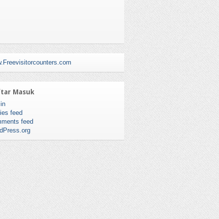
.Freevisitorcounters.com
tar Masuk
in
ies feed
ments feed
dPress.org