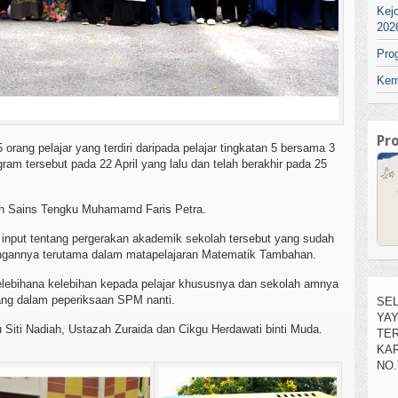
Kej
202
Pro
Kem
Pr
orang pelajar yang terdiri daripada pelajar tingkatan 5 bersama 3
ram tersebut pada 22 April yang lalu dan telah berakhir pada 25
ah Sains Tengku Muhamamd Faris Petra.
 input tentang pergerakan akademik sekolah tersebut yang sudah
ngannya terutama dalam matapelajaran Matematik Tambahan.
SEL
lebihana kelebihan kepada pelajar khususnya dan sekolah amnya
YA
lang dalam peperiksaan SPM nanti.
TE
KAR
u Siti Nadiah, Ustazah Zuraida dan Cikgu Herdawati binti Muda.
NO.