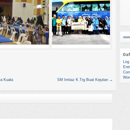
www
Daf
Log 
Entr
Com
Wor
a Kuala
SM Imtiaz K.Trg Buat Kejutan
→