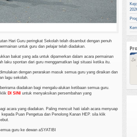
Kej
202
Pro
Kem
tan Hari Guru peringkat Sekolah telah disambut dengan penuh
permainan untuk guru dan pelajar telah diadakan.
Pr
jukkan bakat yang ada untuk dipamerkan dalam acara permainan
h laku spontan dari guru menggamatkan lagi situasi ketika itu.
h dimulakan dengan perarakan masuk semua guru yang diraikan dan
an lagu sekolah.
 berirama diadakan bagi mengalu-alukan ketibaan semua guru.
 klik
DI SINI
untuk menyaksikan persembahan yang
bagi acara yang diadakan. Paling mencuit hati ialah acara menyuap
 kepada Puan Pengetua dan Penolong Kanan HEP. sila klik
sebut.
semua guru ke dewan aSYATIBI
SEL