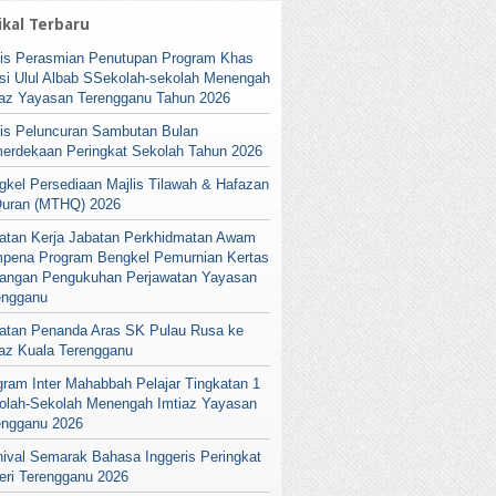
ikal Terbaru
lis Perasmian Penutupan Program Khas
si Ulul Albab SSekolah-sekolah Menengah
iaz Yayasan Terengganu Tahun 2026
lis Peluncuran Sambutan Bulan
erdekaan Peringkat Sekolah Tahun 2026
gkel Persediaan Majlis Tilawah & Hafazan
Quran (MTHQ) 2026
atan Kerja Jabatan Perkhidmatan Awam
pena Program Bengkel Pemurnian Kertas
angan Pengukuhan Perjawatan Yayasan
engganu
atan Penanda Aras SK Pulau Rusa ke
iaz Kuala Terengganu
gram Inter Mahabbah Pelajar Tingkatan 1
olah-Sekolah Menengah Imtiaz Yayasan
engganu 2026
nival Semarak Bahasa Inggeris Peringkat
eri Terengganu 2026