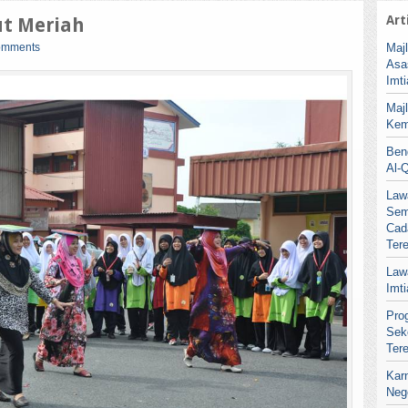
Art
ut Meriah
omments
Maj
Asa
Imt
Maj
Kem
Ben
Al-
Law
Sem
Cad
Ter
Law
Imt
Pro
Sek
Ter
Kar
Neg