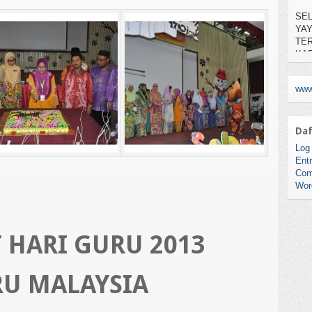
YA
TE
KAR
NO.
www
Daf
Log 
Entr
Com
Wor
 HARI GURU 2013
U MALAYSIA