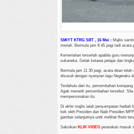
SMIYT KTRG SBT , 16 Mei :
Majlis sambu
meriah. Bermula jam 8.45 pagi tadi acara 
Kemeriahan terserlah apabila guru menun
sukaneka. Gelak ketawa pelajar dan tingka
Bermula jam 11.30 pagi, acara dean tela
disusuli dengan nyanyian lagu Negeraku d
Terdahulu dari itu, persembahan kompang
Agak menarik persembahan tersebut. Sila
mempersonakan itu.
Di akhir majlis ialah penyampaian hadiah 
kek oleh Presiden dan Naib Presiden MPP
gambar selanjutnya untk melihat fhoto ter
Saksikan
KLIK VIDEO
perarakan masuk 