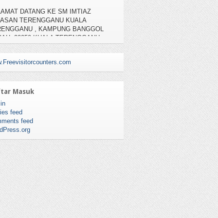
YASAN TERENGGANU KUALA
RENGGANU , KAMPUNG BANGGOL
AH, 20050 KUALA TERENGGANU
TEL : 09-6195111, NO FAX : 09-6195112
.Freevisitorcounters.com
tar Masuk
in
ies feed
ments feed
dPress.org