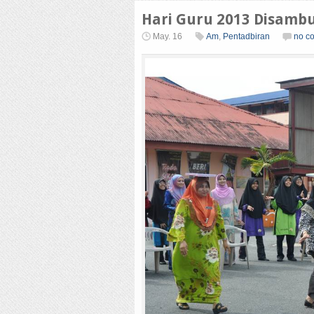
Hari Guru 2013 Disamb
May. 16
Am
,
Pentadbiran
no c