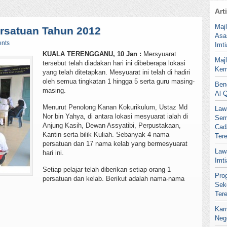
Art
Maj
rsatuan Tahun 2012
Asa
nts
Imt
KUALA TERENGGANU, 10 Jan :
Mersyuarat
Maj
tersebut telah diadakan hari ini dibeberapa lokasi
Kem
yang telah ditetapkan. Mesyuarat ini telah di hadiri
oleh semua tingkatan 1 hingga 5 serta guru masing-
Ben
masing.
Al-
Menurut Penolong Kanan Kokurikulum, Ustaz Md
Law
Nor bin Yahya, di antara lokasi mesyuarat ialah di
Sem
Anjung Kasih, Dewan Assyatibi, Perpustakaan,
Cad
Kantin serta bilik Kuliah. Sebanyak 4 nama
Ter
persatuan dan 17 nama kelab yang bermesyuarat
Law
hari ini.
Imt
Setiap pelajar telah diberikan setiap orang 1
Pro
persatuan dan kelab. Berikut adalah nama-nama
Sek
Ter
Kar
Neg