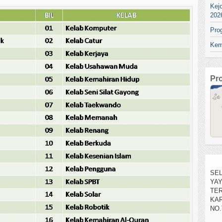
Kej
202
Pro
Kem
Pr
SEL
YA
TE
KAR
NO.