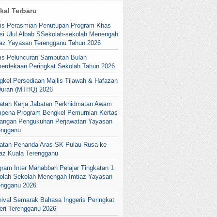
ikal Terbaru
lis Perasmian Penutupan Program Khas
si Ulul Albab SSekolah-sekolah Menengah
iaz Yayasan Terengganu Tahun 2026
lis Peluncuran Sambutan Bulan
erdekaan Peringkat Sekolah Tahun 2026
gkel Persediaan Majlis Tilawah & Hafazan
Quran (MTHQ) 2026
atan Kerja Jabatan Perkhidmatan Awam
pena Program Bengkel Pemurnian Kertas
angan Pengukuhan Perjawatan Yayasan
engganu
atan Penanda Aras SK Pulau Rusa ke
iaz Kuala Terengganu
gram Inter Mahabbah Pelajar Tingkatan 1
olah-Sekolah Menengah Imtiaz Yayasan
engganu 2026
nival Semarak Bahasa Inggeris Peringkat
eri Terengganu 2026