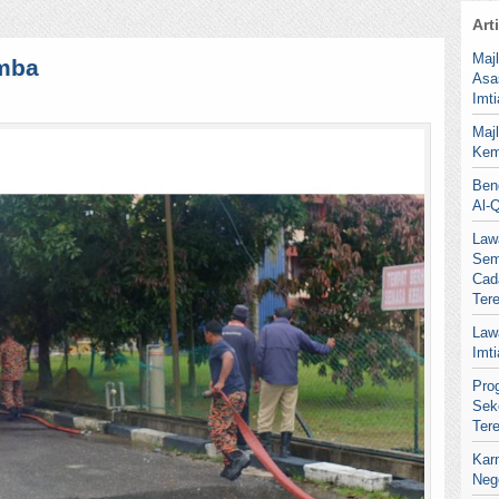
Art
Maj
mba
Asa
Imt
Maj
Kem
Ben
Al-
Law
Sem
Cad
Ter
Law
Imt
Pro
Sek
Ter
Kar
Neg