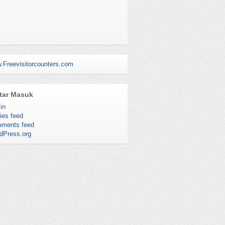
.Freevisitorcounters.com
tar Masuk
in
ies feed
ments feed
dPress.org