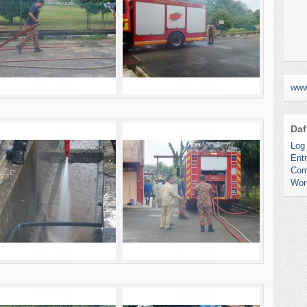
www
Daf
Log 
Entr
Com
Wor