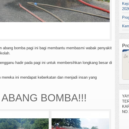
Kej
202
Pro
Kem
Pr
n abang bomba pagi ini bagi membantu membasmi wabak penyakit
ekolah.
ngganu hadir pada pagi ini untuk membersihkan longkang besar di
 mereka ini mendapat keberkatan dan menjadi insan yang
SEL
.
YA
TE
 ABANG BOMBA!!!
KAR
NO.