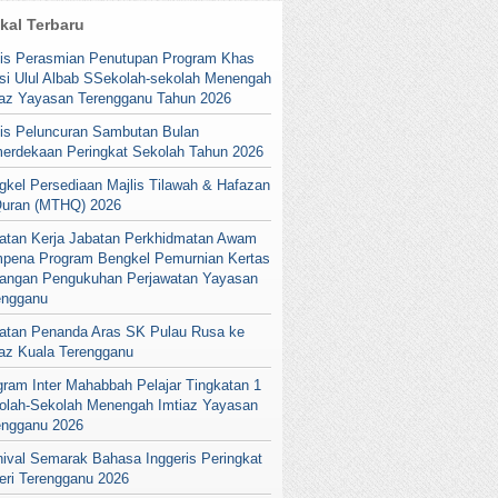
ikal Terbaru
lis Perasmian Penutupan Program Khas
si Ulul Albab SSekolah-sekolah Menengah
iaz Yayasan Terengganu Tahun 2026
lis Peluncuran Sambutan Bulan
erdekaan Peringkat Sekolah Tahun 2026
gkel Persediaan Majlis Tilawah & Hafazan
Quran (MTHQ) 2026
atan Kerja Jabatan Perkhidmatan Awam
pena Program Bengkel Pemurnian Kertas
angan Pengukuhan Perjawatan Yayasan
engganu
atan Penanda Aras SK Pulau Rusa ke
iaz Kuala Terengganu
gram Inter Mahabbah Pelajar Tingkatan 1
olah-Sekolah Menengah Imtiaz Yayasan
engganu 2026
nival Semarak Bahasa Inggeris Peringkat
eri Terengganu 2026