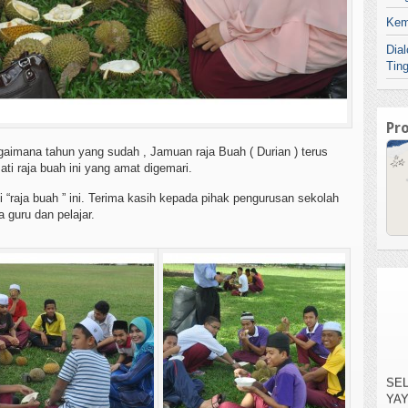
Kem
Dia
Tin
Pr
aimana tahun yang sudah , Jamuan raja Buah ( Durian ) terus
ti raja buah ini yang amat digemari.
i “raja buah ” ini. Terima kasih kepada pihak pengurusan sekolah
guru dan pelajar.
SEL
YA
TE
KAR