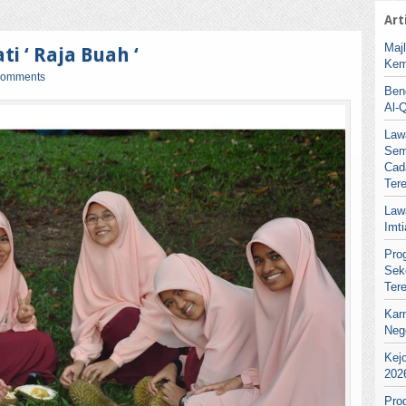
Art
Maj
i ‘ Raja Buah ‘
Kem
comments
Ben
Al-
Law
Sem
Cad
Ter
Law
Imt
Pro
Sek
Ter
Kar
Neg
Kej
202
Pro