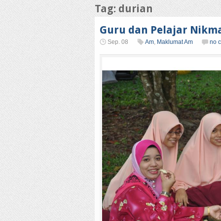
Tag: durian
Guru dan Pelajar Nikmat
Sep. 08
Am
,
Maklumat Am
no 