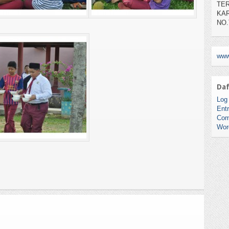
NO.
www
Daf
Log 
Entr
Com
Wor