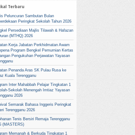
ikal Terbaru
lis Peluncuran Sambutan Bulan
erdekaan Peringkat Sekolah Tahun 2026
gkel Persediaan Majlis Tilawah & Hafazan
Quran (MTHQ) 2026
atan Kerja Jabatan Perkhidmatan Awam
pena Program Bengkel Pemurnian Kertas
angan Pengukuhan Perjawatan Yayasan
engganu
atan Penanda Aras SK Pulau Rusa ke
iaz Kuala Terengganu
gram Inter Mahabbah Pelajar Tingkatan 1
olah-Sekolah Menengah Imtiaz Yayasan
engganu 2026
nival Semarak Bahasa Inggeris Peringkat
eri Terengganu 2026
ohanan Tenis Bersiri Remaja Terengganu
6 (MASTERS)
gram Memanah & Berkuda Tingkatan 1