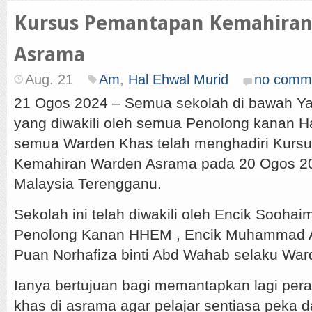
Kursus Pemantapan Kemahira
Asrama
Aug. 21
Am
,
Hal Ehwal Murid
no comm
21 Ogos 2024 – Semua sekolah di bawah Y
yang diwakili oleh semua Penolong kanan H
semua Warden Khas telah menghadiri Kurs
Kemahiran Warden Asrama pada 20 Ogos 202
Malaysia Terengganu.
Sekolah ini telah diwakili oleh Encik Sooha
Penolong Kanan HHEM , Encik Muhammad Ami
Puan Norhafiza binti Abd Wahab selaku War
Ianya bertujuan bagi memantapkan lagi per
khas di asrama agar pelajar sentiasa peka d