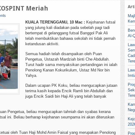
Art
 KOSPINT Meriah
nts
Maj
Kem
KUALA TERENGGANU, 10 Mac :
Kejohanan futsal
yang julung kali diadakan pada sebelah pagi tadi
Ben
bertempat di gelanggang futsal Banggol Pak Ali
Al-
telah membuktikan bahawa sekolah ini tidak pernah
ketandusan aktiviti.
Law
Sem
Semua hadiah telah disampaikan oleh Puan
Cad
Pengetua, Ustazah Mardziah binti Che Abdullah.
Ter
Turut hadir sama menyaksikan pertandingan ini ialah
Penolong Kanan Kokurikulum, Ustaz Md Nor bin
Law
Yahya.
Imt
Pro
Dalam ucapan PK Koku, beliau mengucapkan jutaan
Sek
terima kasih kepada Encik Ramli bin Abdullah dan
Ter
juga Encik Saidi bin Haji Ali yang telah banyak
Kar
Neg
uan Pengetua, beliau mengucapkan tahniah dan syabas kerana
tsal ini. Beliau berharap kejohanan seumpama ini akan diteruskan
Kej
202
iketuai oleh Tuan Haji Mohd Amin Faisal yang merupakan Penolong
Pro