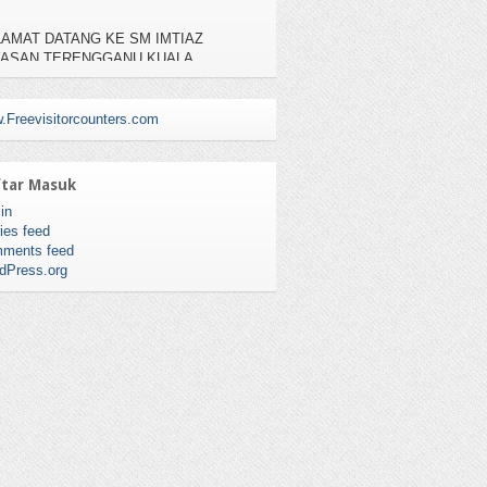
AMAT DATANG KE SM IMTIAZ
YASAN TERENGGANU KUALA
RENGGANU , KAMPUNG BANGGOL
AH, 20050 KUALA TERENGGANU
TEL : 09-6195111, NO FAX : 09-6195112
.Freevisitorcounters.com
tar Masuk
in
ies feed
ments feed
dPress.org