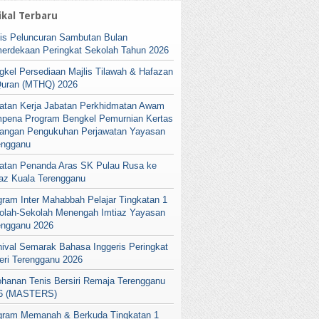
ikal Terbaru
lis Peluncuran Sambutan Bulan
erdekaan Peringkat Sekolah Tahun 2026
gkel Persediaan Majlis Tilawah & Hafazan
Quran (MTHQ) 2026
atan Kerja Jabatan Perkhidmatan Awam
pena Program Bengkel Pemurnian Kertas
angan Pengukuhan Perjawatan Yayasan
engganu
atan Penanda Aras SK Pulau Rusa ke
iaz Kuala Terengganu
gram Inter Mahabbah Pelajar Tingkatan 1
olah-Sekolah Menengah Imtiaz Yayasan
engganu 2026
nival Semarak Bahasa Inggeris Peringkat
eri Terengganu 2026
ohanan Tenis Bersiri Remaja Terengganu
6 (MASTERS)
gram Memanah & Berkuda Tingkatan 1