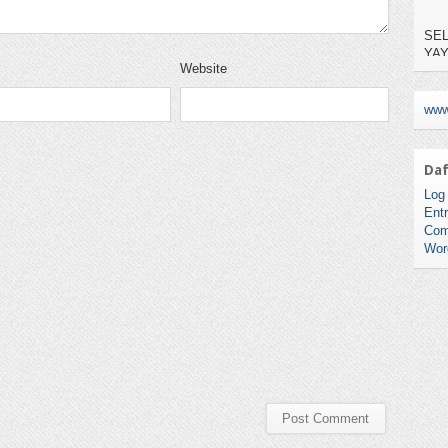
SEL
YA
TE
KAR
Website
NO.
www
Daf
Log 
Entr
Com
Wor