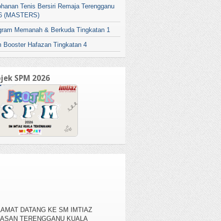
ohanan Tenis Bersiri Remaja Terengganu
6 (MASTERS)
gram Memanah & Berkuda Tingkatan 1
 Booster Hafazan Tingkatan 4
ojek SPM 2026
AMAT DATANG KE SM IMTIAZ
YASAN TERENGGANU KUALA
RENGGANU , KAMPUNG BANGGOL
AH, 20050 KUALA TERENGGANU