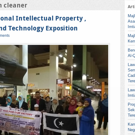
n cleaner
Art
Maj
nal Intellectual Property ,
Asa
nd Technology Exposition
Imt
ments
Maj
Kem
Ben
Al-
Law
Sem
Cad
Ter
Law
Imt
Pro
Sek
Ter
Kar
Neg