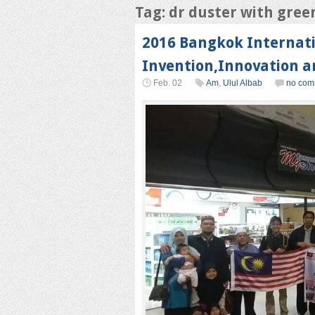
Tag: dr duster with gree
2016 Bangkok Internatio
Invention,Innovation a
Feb. 02
Am
,
Ulul Albab
no com