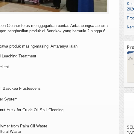
Kej
202
Pro
een Cleaner terus menggegarkan pentas Antarabangsa apabila
Kem
ingan penghasilan produk di Bangkok yang bermula 2 hingga 6
bawa produk masing-masing. Antaranya ialah
Pr
id Leaching Treatment
llent
om Baeckea Frustescens
per System
nut Husk for Crude Oil Spill Cleaning
SEL
YA
TE
olymer from Palm Oil Waste
KAR
ltural Waste