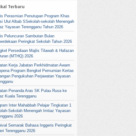
ikal Terbaru
lis Perasmian Penutupan Program Khas
si Ulul Albab SSekolah-sekolah Menengah
iaz Yayasan Terengganu Tahun 2026
lis Peluncuran Sambutan Bulan
erdekaan Peringkat Sekolah Tahun 2026
gkel Persediaan Majlis Tilawah & Hafazan
Quran (MTHQ) 2026
atan Kerja Jabatan Perkhidmatan Awam
pena Program Bengkel Pemurnian Kertas
angan Pengukuhan Perjawatan Yayasan
engganu
atan Penanda Aras SK Pulau Rusa ke
iaz Kuala Terengganu
gram Inter Mahabbah Pelajar Tingkatan 1
olah-Sekolah Menengah Imtiaz Yayasan
engganu 2026
nival Semarak Bahasa Inggeris Peringkat
eri Terengganu 2026