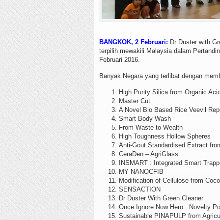
BANGKOK, 2 Februari:
Dr Duster with Gr
terpilih mewakili Malaysia dalam Pertand
Februari 2016.
Banyak Negara yang terlibat dengan mem
High Purity Silica from Organic Ac
Master Cut
A Novel Bio Based Rice Veevil Repe
Smart Body Wash
From Waste to Wealth
High Toughness Hollow Spheres
Anti-Gout Standardised Extract fr
CeraDen – AgriGlass
INSMART : Integrated Smart Trap
MY NANOCFIB
Modification of Cellulose from Coco
SENSACTION
Dr Duster With Green Cleaner
Once Ignore Now Hero : Novelty P
Sustainable PINAPULP from Agricu