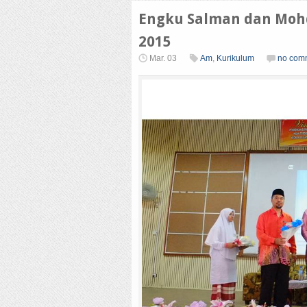
Engku Salman dan Mohd 
2015
Mar. 03
Am
,
Kurikulum
no com