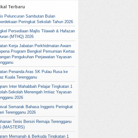
ikal Terbaru
lis Peluncuran Sambutan Bulan
erdekaan Peringkat Sekolah Tahun 2026
gkel Persediaan Majlis Tilawah & Hafazan
Quran (MTHQ) 2026
atan Kerja Jabatan Perkhidmatan Awam
pena Program Bengkel Pemurnian Kertas
angan Pengukuhan Perjawatan Yayasan
engganu
atan Penanda Aras SK Pulau Rusa ke
iaz Kuala Terengganu
gram Inter Mahabbah Pelajar Tingkatan 1
olah-Sekolah Menengah Imtiaz Yayasan
engganu 2026
nival Semarak Bahasa Inggeris Peringkat
eri Terengganu 2026
ohanan Tenis Bersiri Remaja Terengganu
6 (MASTERS)
gram Memanah & Berkuda Tingkatan 1