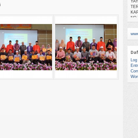
KAR
i
NO.
www
Daf
Log 
Entr
Com
Wor