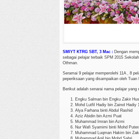
SMIYT KTRG SBT, 3 Mac :
Dengan mempe
sebagai pelajar terbaik SPM 2015 Sekola
Othman.
Seramai 9 pelajar memperolehi 11A , 8 pel
peperiksaan yang disampaikan oleh Tuan 
Berikut adalah senarai nama pelajar yan
Engku Salman bin Engku Zakir Hus
Mohd Lutfil Hadiy bin Zainol Hadiy
Alya Farhana binti Abdul Rashid
Aziz Abidin bin Azmi Puat
Muhammad Imran bin Azmi
Nur Wafi Syamimi binti Mohd Puter
Muhammad Luqman Hakim bin Zak
Muhammad Aqil bin Mohd Sabri