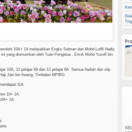
Kem
Dia
Tin
Pr
rolehi 10A+ 1A melayakkan Engku Salman dan Mohd Lutfil Hadiy
h ini yang diumumkan oleh Tuan Pengetua , Encik Mohd Yusoff bin
ajar 10A, 12 pelajar 9A dan 12 pelajar 8A. Semua hadiah dan slip
Haji Jain bin Awang, Timbalan MPIBG.
g mendapat 11A
ien 10+ 1A
 10A+ 1A
SEL
a
YA
aria
TE