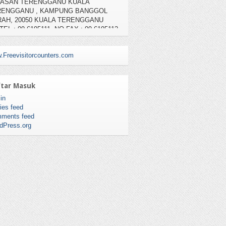
AH, 20050 KUALA TERENGGANU
TEL : 09-6195111, NO FAX : 09-6195112
.Freevisitorcounters.com
tar Masuk
in
ies feed
ments feed
dPress.org