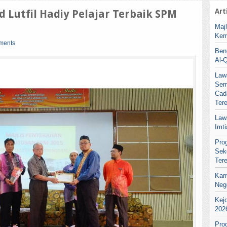
Art
Lutfil Hadiy Pelajar Terbaik SPM
Maj
Kem
ments
Ben
Al-
Law
Sem
Cad
Ter
Law
Imt
Pro
Sek
Ter
Kar
Neg
Kej
202
Pro